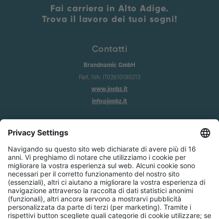
Fai carriera in Alto Adige.
Trova il lavoro dei tuoi sogni!
Contatti
Brandnamic GmbH
Part. IVA: IT02610190213
www.joobz.it
info@joobz.it
Info
Imprint
Privacy
Condizioni generali
Impostazione dei cookie
Servizio
Chi siamo