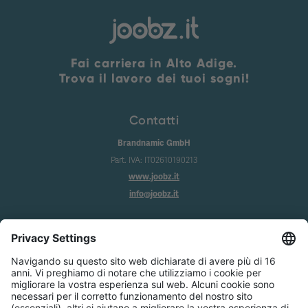
Fai carriera in Alto Adige.
Trova il lavoro dei tuoi sogni!
Contatti
Brandnamic GmbH
Part. IVA: IT02610190213
www.joobz.it
info@joobz.it
Info
Imprint
Privacy
Condizioni generali
Impostazione dei cookie