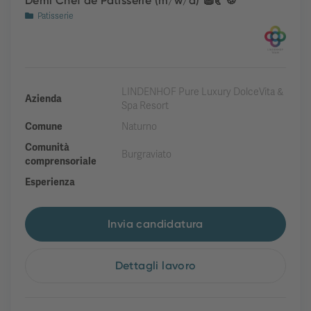
Demi Chef de Patisserie (m/w/d) 🧁🥐🍪
Patisserie
LINDENHOF Pure Luxury DolceVita &
Azienda
Spa Resort
Comune
Naturno
Comunità
Burgraviato
comprensoriale
Esperienza
Invia candidatura
Dettagli lavoro