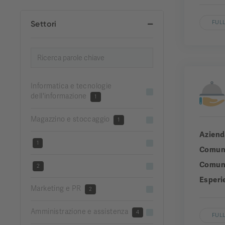
Settori
FULL
Informatica e tecnologie
dell'informazione
1
Magazzino e stoccaggio
1
Aziend
1
Comun
Comuni
2
Esperi
Marketing e PR
2
Amministrazione e assistenza
4
FULL