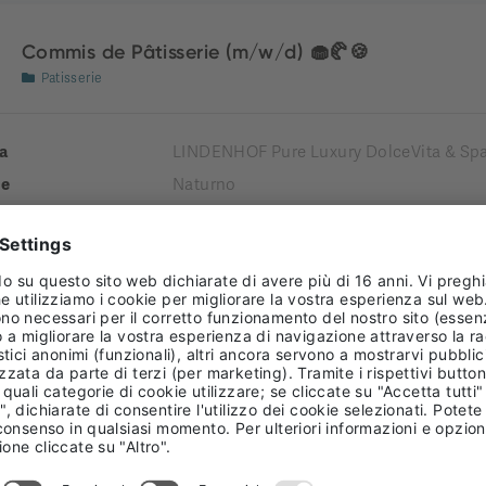
Commis de Pâtisserie (m/w/d) 🧁🥐🍪
Patisserie
a
LINDENHOF Pure Luxury DolceVita & Spa
e
Naturno
tà comprensoriale
Burgraviato
enza
 TIME
Receptionist