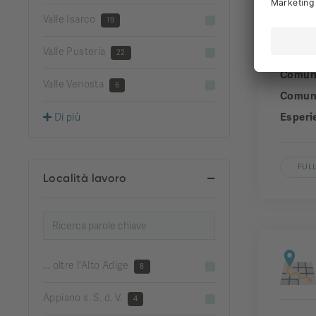
Valle Isarco
19
Valle Pusteria
Aziend
22
Comun
Valle Venosta
6
Comuni
Esperi
Di più
FULL
Località lavoro
... oltre l'Alto Adige
8
Appiano s. S. d. V.
4