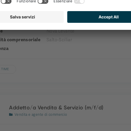
Reception
a
engel gourmet&spa
e
Nova Levante
tà comprensoriale
Salto-Sciliar
enza
 TIME
Addetto/a Vendita & Servizio (m/f/d)
Vendita e agente di commercio