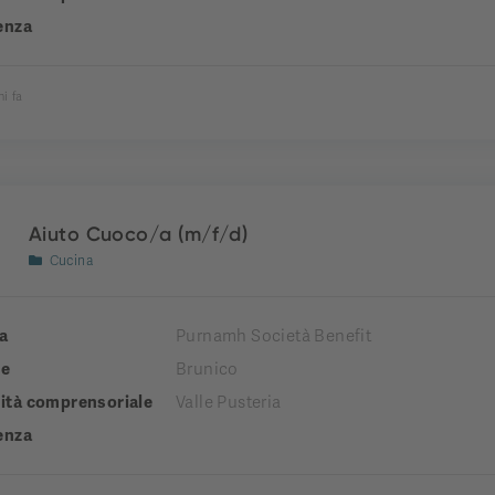
enza
ni fa
Aiuto Cuoco/a (m/f/d)
Cucina
a
Purnamh Società Benefit
e
Brunico
tà comprensoriale
Valle Pusteria
enza