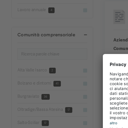
Lavoro annuale
4
Comunità comprensoriale
Aziend
Comun
Comuni
Esperi
Alta Valle Isarco
2
Bolzano e dintorni
41
FULL
Burgraviato
36
Oltradige/Bassa Atesina
17
Salto-Sciliar
17