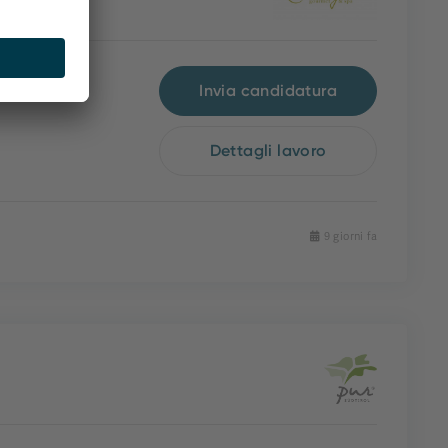
Invia candidatura
Dettagli lavoro
9 giorni fa