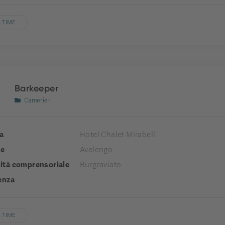
 TIME
Barkeeper
Camerieri
a
Hotel Chalet Mirabell
e
Avelengo
tà comprensoriale
Burgraviato
enza
 TIME