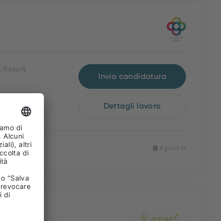
 Resort
Invia candidatura
Dettagli lavoro
8 giorni fa