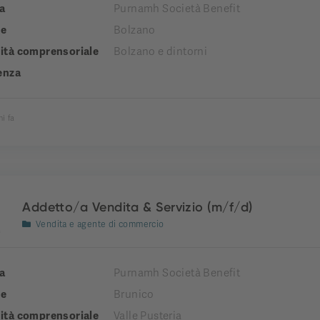
a
Purnamh Società Benefit
e
Bolzano
tà comprensoriale
Bolzano e dintorni
enza
ni fa
Addetto/a Vendita & Servizio (m/f/d)
Vendita e agente di commercio
a
Purnamh Società Benefit
e
Brunico
tà comprensoriale
Valle Pusteria