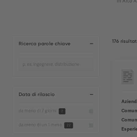
in Alto A
176 risultat
Ricerca parole chiave
Data di rilascio
Aziend
Comun
da meno di 7 giorni
2
Comuni
da meno di un 1 mese
22
Esperi