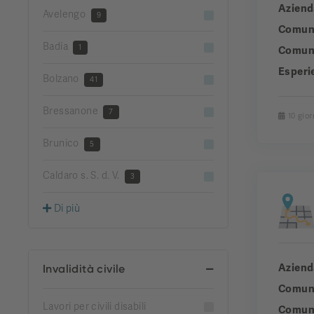
Aziend
Avelengo
9
Comun
Badia
1
Comuni
Esperi
Bolzano
41
Bressanone
7
10 gior
Brunico
5
Caldaro s. S. d. V.
3
Di più
Aziend
Invalidità civile
Comun
Lavori per civili disabili
Comuni