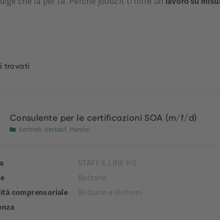
dige che fa per te. Perché joobz.it ti offre un
lavoro su misu
i trovati
Consulente per le certificazioni SOA (m/f/d)
Vertrieb, Verkauf, Handel
a
STAFF & LINE KG
e
Bolzano
tà comprensoriale
Bolzano e dintorni
enza