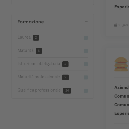
Esperi
Formazione
10 gior
Laurea
2
Maturità
8
Istruzione obbligatoria
4
Maturità professionale
2
Aziend
Qualifica professionale
24
Comun
Comuni
Esperi