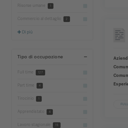
Risorse umane
1
Commercio al dettaglio
2
Di più
Tipo di occupazione
Aziend
Comun
Full time
127
Comuni
Esperi
Part time
4
Tirocinio
1
FULL
Apprendistato
4
Lavoro stagionale
15