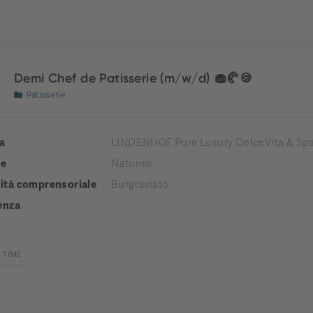
Demi Chef de Patisserie (m/w/d) 🧁🥐🍪
Patisserie
a
LINDENHOF Pure Luxury DolceVita & Spa
e
Naturno
tà comprensoriale
Burgraviato
enza
 TIME