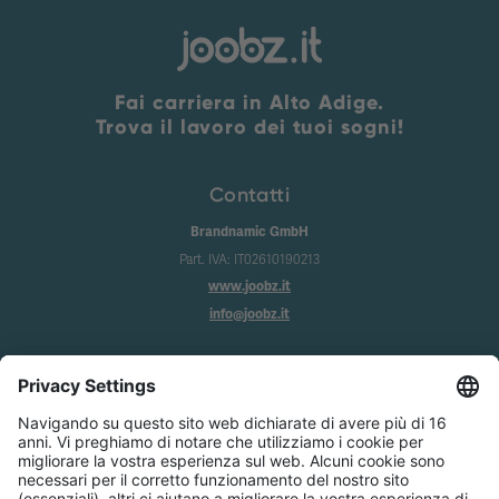
Fai carriera in Alto Adige.
Trova il lavoro dei tuoi sogni!
Contatti
Brandnamic GmbH
Part. IVA: IT02610190213
www.joobz.it
info@joobz.it
Info
Imprint
Privacy
Condizioni generali
Impostazione dei cookie