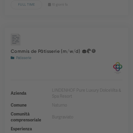
FULL TIME
10 giorni fa
Commis de Pâtisserie (m/w/d) 🧁🥐🍪
Patisserie
LINDENHOF Pure Luxury DolceVita &
Azienda
Spa Resort
Comune
Naturno
Comunità
Burgraviato
comprensoriale
Esperienza