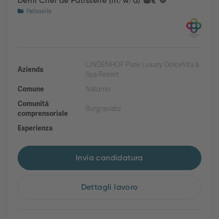
Demi Chef de Patisserie (m/w/d) 🧁🥐🍪
Patisserie
LINDENHOF Pure Luxury DolceVita &
Azienda
Spa Resort
Comune
Naturno
Comunità
Burgraviato
comprensoriale
Esperienza
Invia candidatura
Dettagli lavoro