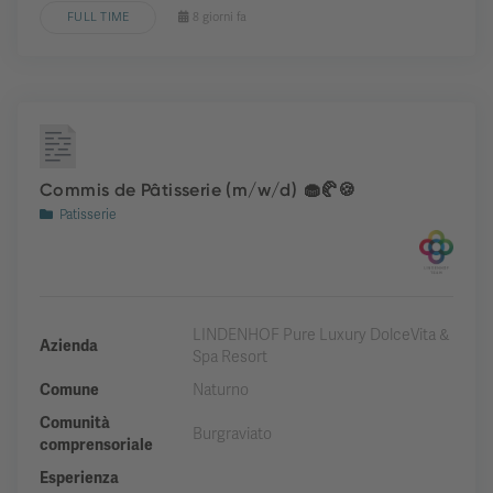
FULL TIME
8 giorni fa
Commis de Pâtisserie (m/w/d) 🧁🥐🍪
Patisserie
LINDENHOF Pure Luxury DolceVita &
Azienda
Spa Resort
Comune
Naturno
Comunità
Burgraviato
comprensoriale
Esperienza