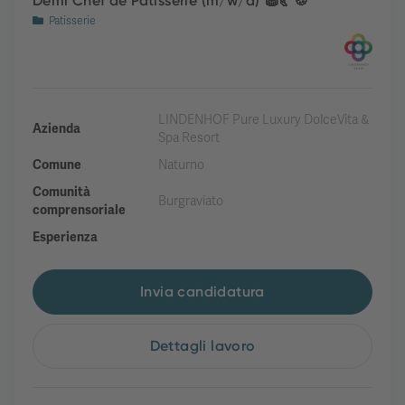
Demi Chef de Patisserie (m/w/d) 🧁🥐🍪
Patisserie
LINDENHOF Pure Luxury DolceVita &
Azienda
Spa Resort
Comune
Naturno
Comunità
Burgraviato
comprensoriale
Esperienza
Invia candidatura
Dettagli lavoro