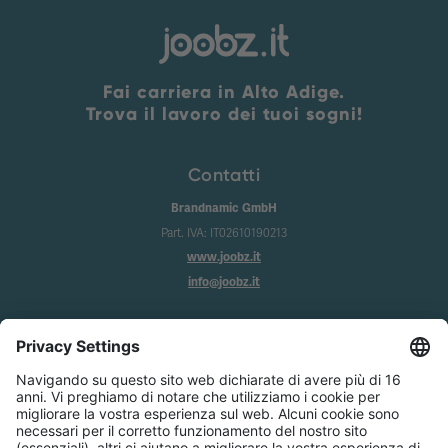
Fai carriera in Alto Adige.
Trova il lavoro dei tuoi sogni!
Contatti
Brandnamic GmbH
Part. IVA: IT02610190213
www.joobz.it
info@joobz.it
Info
Imprint
Privacy
Condizioni generali
Impostazione dei cookie