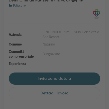
Demi Chef de Patisserie (m/w/d) 🧁🥐🍪
Patisserie
LINDENHOF Pure Luxury DolceVita &
Azienda
Spa Resort
Comune
Naturno
Comunità
Burgraviato
comprensoriale
Esperienza
Invia candidatura
Dettagli lavoro