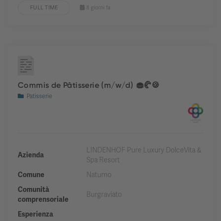
FULL TIME
8 giorni fa
Commis de Pâtisserie (m/w/d) 🧁🥐🍪
Patisserie
LINDENHOF Pure Luxury DolceVita &
Azienda
Spa Resort
Comune
Naturno
Comunità
Burgraviato
comprensoriale
Esperienza