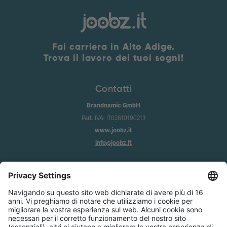
Fai carriera in Alto Adige.
Trova il lavoro dei tuoi sogni!
Contatti
Brandnamic GmbH
Part. IVA: IT02610190213
www.joobz.it
info@joobz.it
Info
Imprint
Privacy
Condizioni generali
Impostazione dei cookie