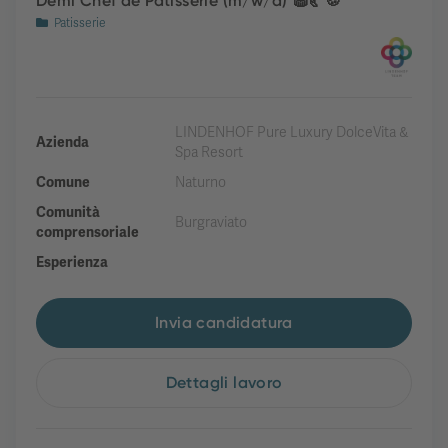
Demi Chef de Patisserie (m/w/d) 🧁🥐🍪
Patisserie
LINDENHOF Pure Luxury DolceVita &
Azienda
Spa Resort
Comune
Naturno
Comunità
Burgraviato
comprensoriale
Esperienza
Invia candidatura
Dettagli lavoro