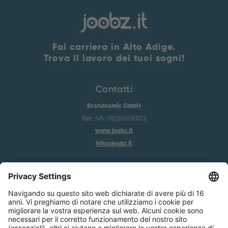
Fai carriera in Alto Adige.
Trova il lavoro dei tuoi sogni!
Contatti
Brandnamic GmbH
Part. IVA: IT02610190213
www.joobz.it
info@joobz.it
Info
Imprint
Privacy
Condizioni generali
Impostazione dei cookie