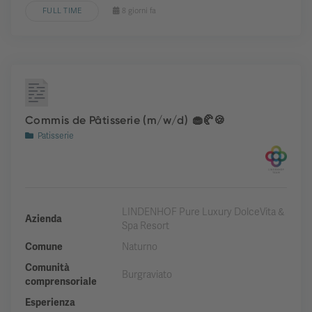
FULL TIME
8 giorni fa
Commis de Pâtisserie (m/w/d) 🧁🥐🍪
Patisserie
LINDENHOF Pure Luxury DolceVita &
Azienda
Spa Resort
Comune
Naturno
Comunità
Burgraviato
comprensoriale
Esperienza