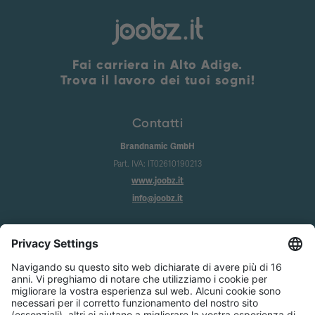
Fai carriera in Alto Adige.
Trova il lavoro dei tuoi sogni!
Contatti
Brandnamic GmbH
Part. IVA: IT02610190213
www.joobz.it
info@joobz.it
Info
Imprint
Privacy
Condizioni generali
Impostazione dei cookie