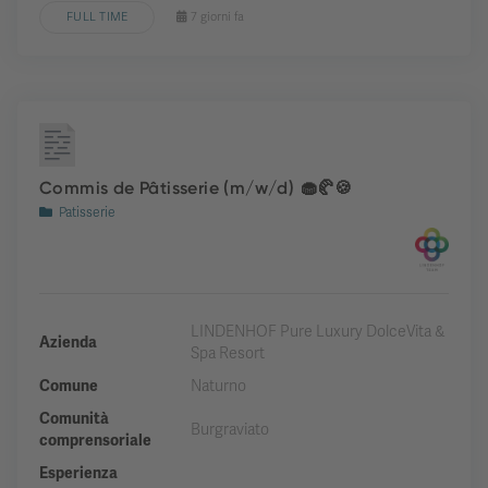
FULL TIME
7 giorni fa
Commis de Pâtisserie (m/w/d) 🧁🥐🍪
Patisserie
LINDENHOF Pure Luxury DolceVita &
Azienda
Spa Resort
Comune
Naturno
Comunità
Burgraviato
comprensoriale
Esperienza