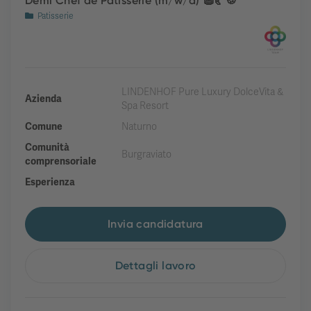
Demi Chef de Patisserie (m/w/d) 🧁🥐🍪
Patisserie
LINDENHOF Pure Luxury DolceVita &
Azienda
Spa Resort
Comune
Naturno
Comunità
Burgraviato
comprensoriale
Esperienza
Invia candidatura
Dettagli lavoro