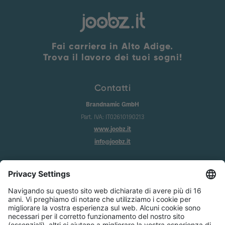
Fai carriera in Alto Adige.
Trova il lavoro dei tuoi sogni!
Contatti
Brandnamic GmbH
Part. IVA: IT02610190213
www.joobz.it
info@joobz.it
Info
Imprint
Privacy
Condizioni generali
Impostazione dei cookie