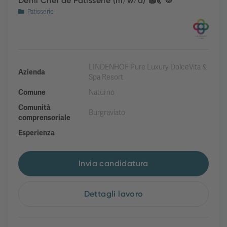
Demi Chef de Patisserie (m/w/d) 🧁🥐🍪
Patisserie
LINDENHOF Pure Luxury DolceVita &
Azienda
Spa Resort
Comune
Naturno
Comunità
Burgraviato
comprensoriale
Esperienza
Invia candidatura
Dettagli lavoro