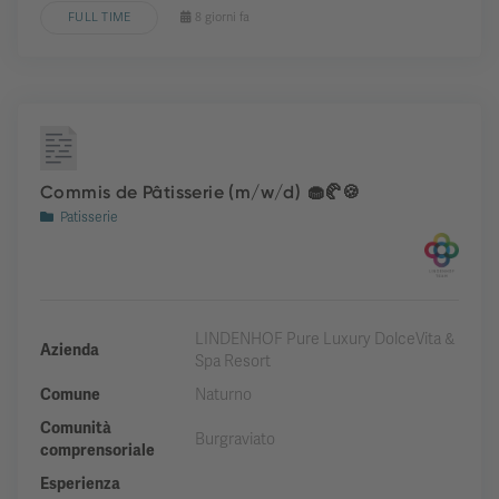
FULL TIME
8 giorni fa
Commis de Pâtisserie (m/w/d) 🧁🥐🍪
Patisserie
LINDENHOF Pure Luxury DolceVita &
Azienda
Spa Resort
Comune
Naturno
Comunità
Burgraviato
comprensoriale
Esperienza