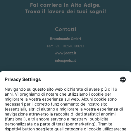
Fai carriera in Alto Adige.
Trova il lavoro dei tuoi sogni!
Contatti
Brandnamic GmbH
Part. IVA: IT02610190213
www.joobz.it
info@joobz.it
Info
Imprint
Privacy
Condizioni generali
Impostazione dei cookie
Servizio
Chi siamo