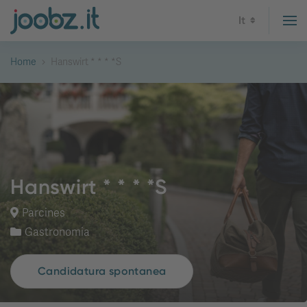
It
Home
Hanswirt * * * *S
Hanswirt * * * *S
Parcines
Gastronomia
Candidatura spontanea