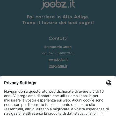
Fai carriera in Alto Adige.
Trova il lavoro dei tuoi sogni!
Contatti
Brandnamic GmbH
Part. IVA: IT02610190213
www.joobz.it
info@joobz.it
Info
Imprint
Privacy
Condizioni generali
Impostazione dei cookie