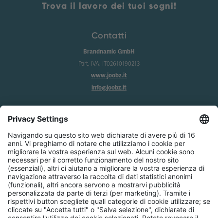
Trova il lavoro dei tuoi sogni!
Contatti
Brandnamic GmbH
Part. IVA: IT02610190213
www.joobz.it
info@joobz.it
Info
Imprint
Privacy
Condizioni generali
Impostazione dei cookie
Servizio
Chi siamo
Accesso