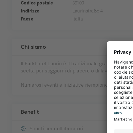
Codice postale
39100
Indirizzo
Laurinstraße 4
Paese
Italia
Chi siamo
Il Parkhotel Laurin è il tradizionale grand hotel n
scelta per soggiorni di piacere o di lavoro.
Numerosi eventi e iniziative riempiono l'edificio s
Benefit
Sconti per collaboratori
Formazi