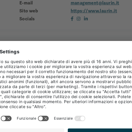
E-mail
management@laurin.it
Sito web
https://www.laurin.it
Socials
el cuore del centro storico di Bolzano: da oltre 100 anni siam
torico di vita e lo rendono qualcosa di davvero speciale.
one e corsi di
Opportunità di crescita