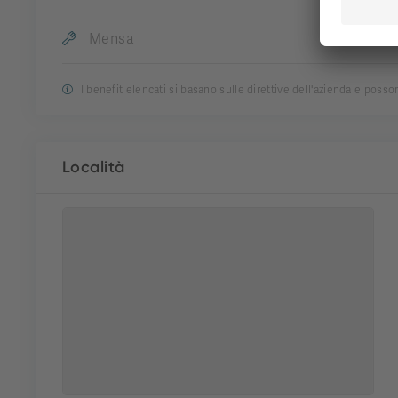
aggior
Mensa
I benefit elencati si basano sulle direttive dell'azienda e poss
Località