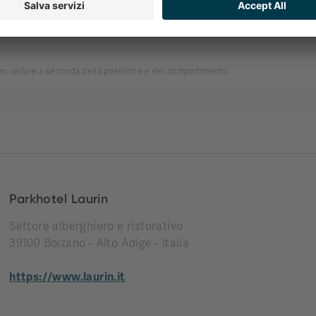
namento
ono variare a seconda della posizione e del compartimento.
Parkhotel Laurin
Settore alberghiero e ristorativo
39100 Bolzano - Alto Adige - Italia
https://www.laurin.it