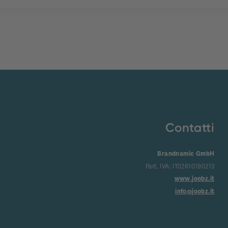
Contatti
Brandnamic GmbH
Part. IVA: IT02610190213
www.joobz.it
info@joobz.it