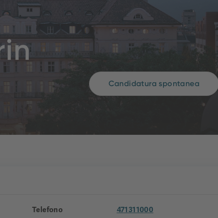
rin
Candidatura spontanea
Telefono
471311000