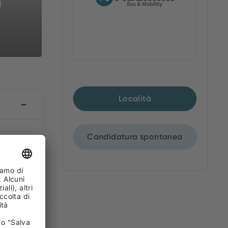
Località
Candidatura spontanea