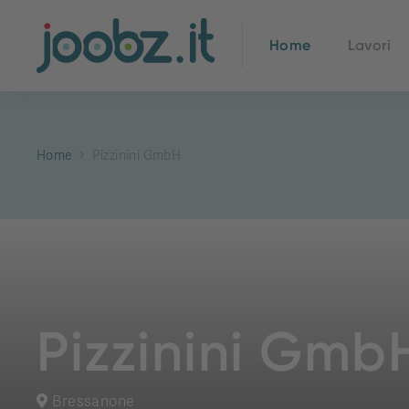
Home
Lavori
Home
Pizzinini GmbH
Pizzinini Gmb
Bressanone