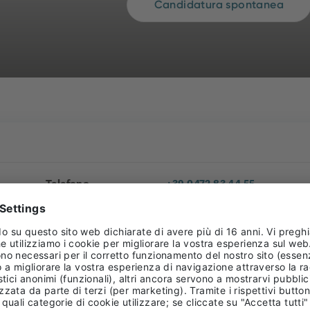
Candidatura spontanea
Telefono
+39 0472 83 44 55
E-mail
busboss@pizzinini.it
Sito web
https://www.busboss.it/