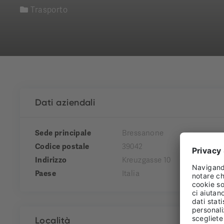
Trasporto
Dati aziendali
Sede principale
Bressanone
Codice postale
39042
Indirizzo
Kreuzgasse 10
Paese
Italia
Località