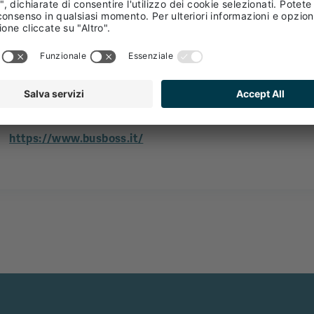
Pizzinini GmbH
Trasporto
39042 Bressanone - Alto Adige - Italia
https://www.busboss.it/