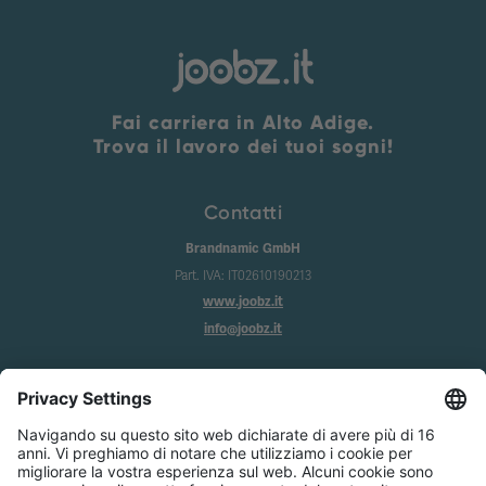
Fai carriera in Alto Adige.
Trova il lavoro dei tuoi sogni!
Contatti
Brandnamic GmbH
Part. IVA: IT02610190213
www.joobz.it
info@joobz.it
Info
Imprint
Privacy
Condizioni generali