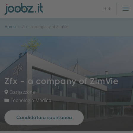
It
Home
Zfx - a company of ZimVie
Zfx - a company of ZimVie
Gargazzone
Tecnologia Medica
Candidatura spontanea