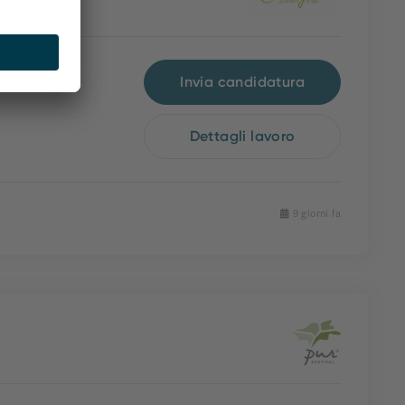
Invia candidatura
Dettagli lavoro
9 giorni fa