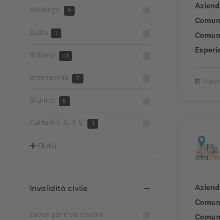
Aziend
Avelengo
9
Comun
Badia
1
Comuni
Esperi
Bolzano
41
Bressanone
7
10 gior
Brunico
5
Caldaro s. S. d. V.
3
Di più
Aziend
Invalidità civile
Comun
Lavori per civili disabili
Comuni