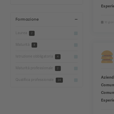
Esperi
Formazione
10 gior
Laurea
2
Maturità
8
Istruzione obbligatoria
4
Maturità professionale
2
Aziend
Qualifica professionale
24
Comun
Comuni
Esperi