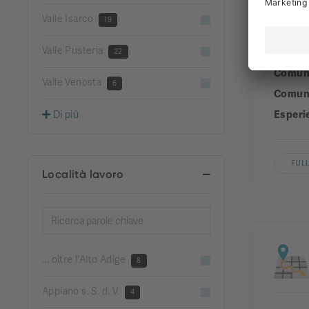
Valle Isarco
19
Valle Pusteria
Aziend
22
Comun
Valle Venosta
6
Comuni
Esperi
Di più
FULL
Località lavoro
... oltre l'Alto Adige
8
Appiano s. S. d. V.
4