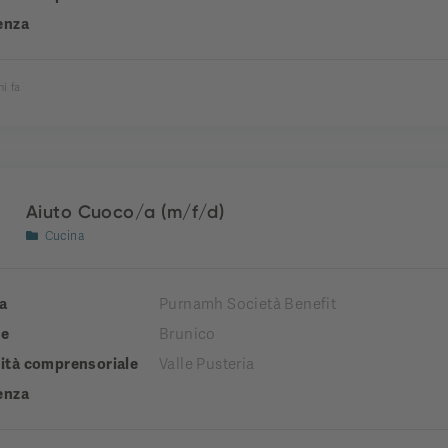
enza
ni fa
Aiuto Cuoco/a (m/f/d)
Cucina
a
Purnamh Società Benefit
e
Brunico
tà comprensoriale
Valle Pusteria
enza