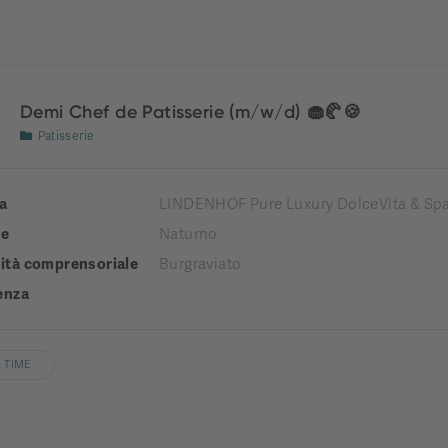
Demi Chef de Patisserie (m/w/d) 🧁🥐🍪
Patisserie
a
LINDENHOF Pure Luxury DolceVita & Spa
e
Naturno
tà comprensoriale
Burgraviato
enza
 TIME