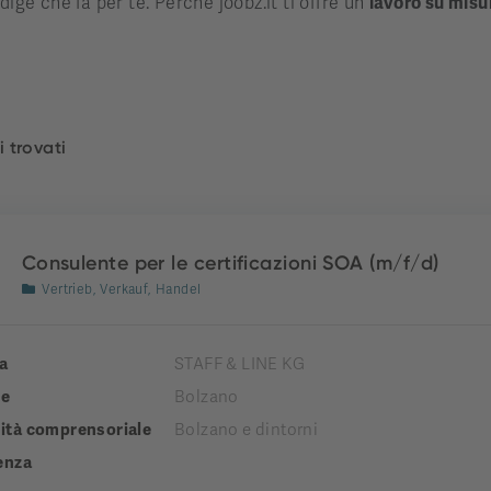
dige che fa per te. Perché joobz.it ti offre un
lavoro su misu
i trovati
Consulente per le certificazioni SOA (m/f/d)
Vertrieb, Verkauf, Handel
a
STAFF & LINE KG
e
Bolzano
tà comprensoriale
Bolzano e dintorni
enza