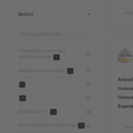
Settori
FULL
Informatica e tecnologie
dell'informazione
1
Magazzino e stoccaggio
1
Aziend
1
Comun
Comuni
2
Esperi
Marketing e PR
2
Amministrazione e assistenza
4
FULL