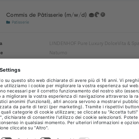
Commis de Pâtisserie (m/w/d) 🧁🥐🍪
Patisserie
a
LINDENHOF Pure Luxury DolceVita & Spa
e
Naturno
tà comprensoriale
Burgraviato
enza
 TIME
Receptionist