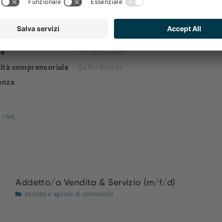
Reception
a
engel gourmet&spa
e
Nova Levante
tà comprensoriale
Salto-Sciliar
enza
 TIME
Addetto/a Vendita & Servizio (m/f/d)
Vendita e agente di commercio