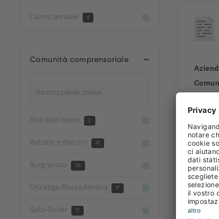
Lavoro annuale
4
Comunità comprensoriale
Aziend
Comun
Comuni
Esperi
Alta Valle Isarco
2
Bolzano e dintorni
41
FULL
Burgraviato
36
Oltradige/Bassa Atesina
17
Salto-Sciliar
17