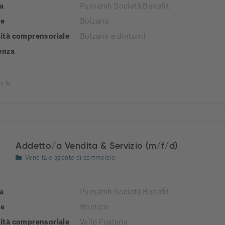
a
Purnamh Società Benefit
e
Bolzano
tà comprensoriale
Bolzano e dintorni
enza
ni fa
Addetto/a Vendita & Servizio (m/f/d)
Vendita e agente di commercio
a
Purnamh Società Benefit
e
Brunico
tà comprensoriale
Valle Pusteria