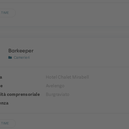
 TIME
Barkeeper
Camerieri
a
Hotel Chalet Mirabell
e
Avelengo
tà comprensoriale
Burgraviato
enza
 TIME