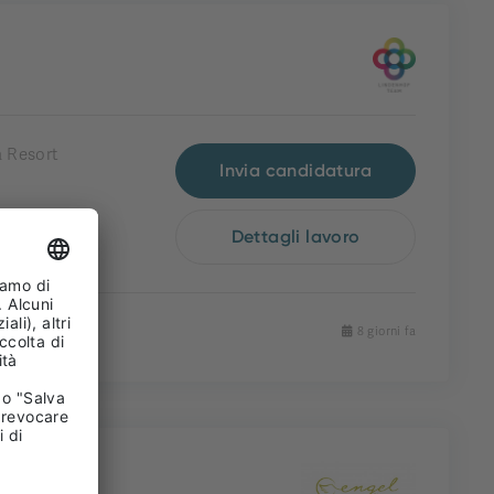
 Resort
Invia candidatura
Dettagli lavoro
8 giorni fa