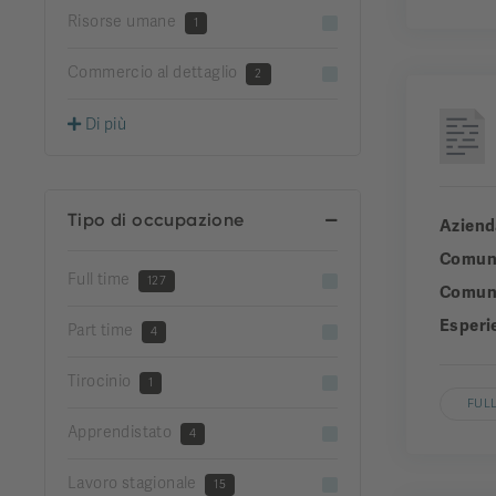
Risorse umane
1
Commercio al dettaglio
2
Di più
Tipo di occupazione
Aziend
Comun
Full time
127
Comuni
Esperi
Part time
4
Tirocinio
1
FULL
Apprendistato
4
Lavoro stagionale
15