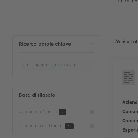
in Alto A
176 risultat
Ricerca parole chiave
Data di rilascio
Aziend
Comun
da meno di 7 giorni
2
Comuni
da meno di un 1 mese
22
Esperi