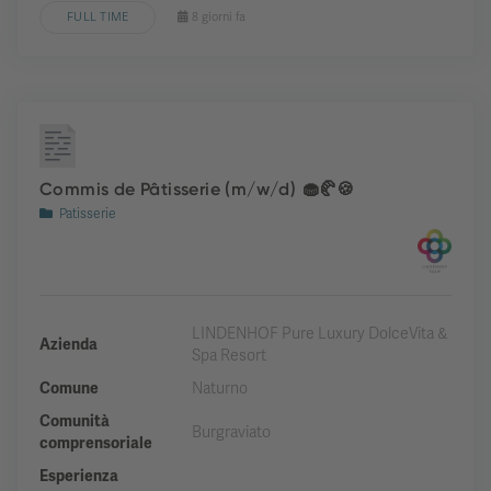
FULL TIME
8 giorni fa
Commis de Pâtisserie (m/w/d) 🧁🥐🍪
Patisserie
LINDENHOF Pure Luxury DolceVita &
Azienda
Spa Resort
Comune
Naturno
Comunità
Burgraviato
comprensoriale
Esperienza