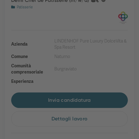
Demi Chef de Patisserie (m/w/d) 🧁🥐🍪
Patisserie
LINDENHOF Pure Luxury DolceVita &
Azienda
Spa Resort
Comune
Naturno
Comunità
Burgraviato
comprensoriale
Esperienza
Invia candidatura
Dettagli lavoro