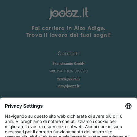
Fai carriera in Alto Adige.
Trova il lavoro dei tuoi sogni!
Contatti
Brandnamic GmbH
Part. IVA: IT02610190213
www.joobz.it
info@joobz.it
Info
Imprint
Privacy
Condizioni generali
Impostazione dei cookie