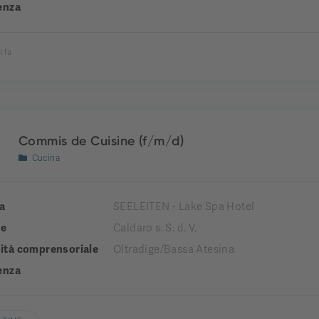
enza
i fa
Commis de Cuisine (f/m/d)
Cucina
a
SEELEITEN - Lake Spa Hotel
e
Caldaro s. S. d. V.
tà comprensoriale
Oltradige/Bassa Atesina
enza