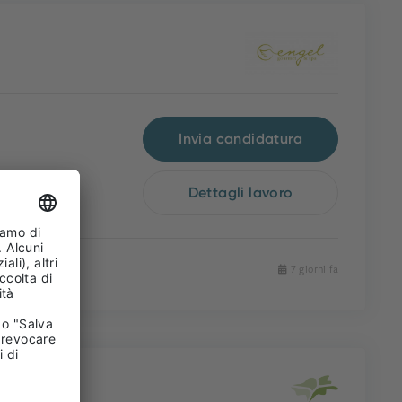
Invia candidatura
Dettagli lavoro
7 giorni fa