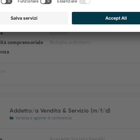
Vendita e agente di commercio
a
Purnamh Società Benefit
e
Bolzano
tà comprensoriale
Bolzano e dintorni
enza
i fa
Addetto/a Vendita & Servizio (m/f/d)
Vendita e agente di commercio
a
Purnamh Società Benefit