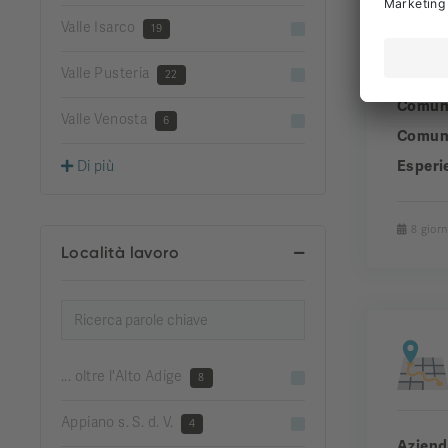
Valle Isarco
19
Valle Pusteria
Aziend
22
Comun
Valle Venosta
6
Comuni
Esperi
Di più
8 giorn
Località lavoro
... oltre l'Alto Adige
8
Appiano s. S. d. V.
4
Aziend