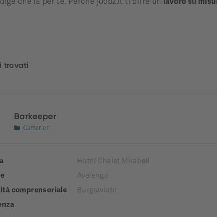
dige che fa per te. Perché joobz.it ti offre un
lavoro su misu
i trovati
Barkeeper
Camerieri
a
Hotel Chalet Mirabell
e
Avelengo
tà comprensoriale
Burgraviato
enza