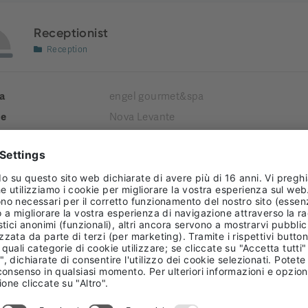
Receptionist
Reception
a
engel gourmet&spa
e
Nova Levante
tà comprensoriale
Salto-Sciliar
enza
 TIME
Addetto/a Vendita & Servizio (m/f/d)