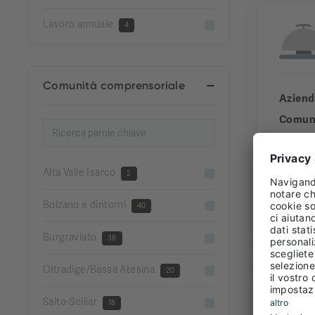
Lavoro annuale
4
Comunità comprensoriale
Aziend
Comun
Comuni
Esperi
Alta Valle Isarco
2
Bolzano e dintorni
40
FULL
Burgraviato
38
Oltradige/Bassa Atesina
20
Salto-Sciliar
18