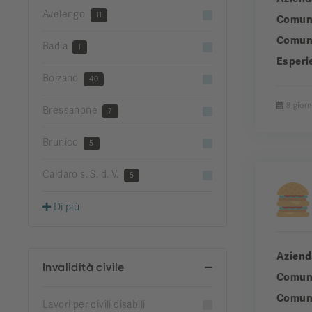
Avelengo
11
Comun
Comuni
Badia
1
Esperi
Bolzano
40
8 giorn
Bressanone
7
Brunico
5
Caldaro s. S. d. V.
5
Di più
Aziend
Invalidità civile
Comun
Comuni
Lavori per civili disabili