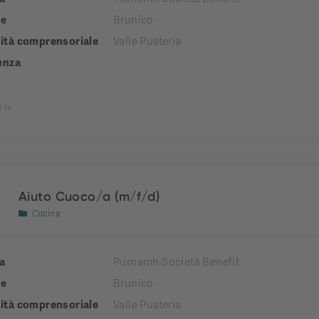
e
Brunico
tà comprensoriale
Valle Pusteria
enza
i fa
Aiuto Cuoco/a (m/f/d)
Cucina
a
Purnamh Società Benefit
e
Brunico
tà comprensoriale
Valle Pusteria