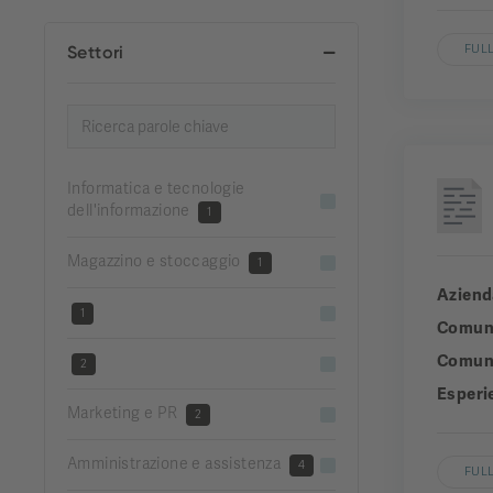
Settori
FULL
Informatica e tecnologie
dell'informazione
1
Magazzino e stoccaggio
1
Aziend
1
Comun
Comuni
2
Esperi
Marketing e PR
2
Amministrazione e assistenza
4
FULL