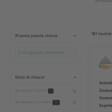
in Alto A
181 risultat
Ricerca parole chiave
Data di rilascio
Aziend
Comun
da meno di 7 giorni
4
Comuni
da meno di un 1 mese
24
Esperi