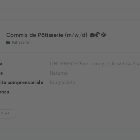
Commis de Pâtisserie (m/w/d) 🧁🥐🍪
Patisserie
a
LINDENHOF Pure Luxury DolceVita & Spa
e
Naturno
tà comprensoriale
Burgraviato
enza
 TIME