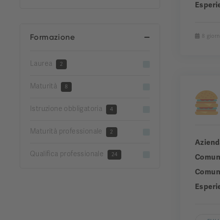
Esperi
Formazione
8 giorn
Laurea
2
Maturità
8
Istruzione obbligatoria
4
Maturità professionale
2
Aziend
Qualifica professionale
24
Comun
Comuni
Esperi