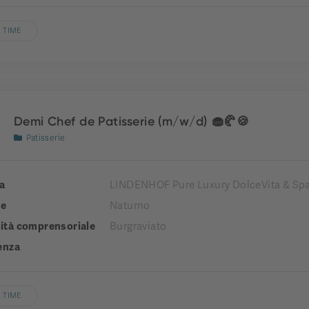
 TIME
Demi Chef de Patisserie (m/w/d) 🧁🥐🍪
Patisserie
a
LINDENHOF Pure Luxury DolceVita & Spa
e
Naturno
tà comprensoriale
Burgraviato
enza
 TIME