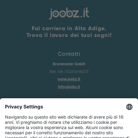
Fai carriera in Alto Adige.
Trova il lavoro dei tuoi sogni!
Contatti
Brandnamic GmbH
Part. IVA: IT02610190213
www.joobz.it
info@joobz.it
Info
Imprint
Privacy
Condizioni generali
Impostazione dei cookie