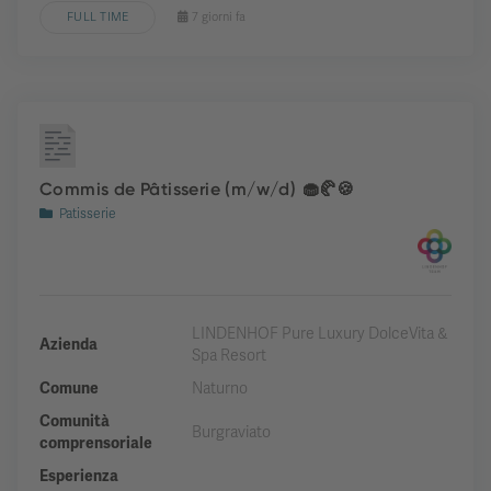
FULL TIME
7 giorni fa
Commis de Pâtisserie (m/w/d) 🧁🥐🍪
Patisserie
LINDENHOF Pure Luxury DolceVita &
Azienda
Spa Resort
Comune
Naturno
Comunità
Burgraviato
comprensoriale
Esperienza