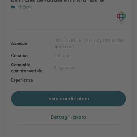
Demi Chef de Patisserie (m/w/d) 🧁🥐🍪
Patisserie
LINDENHOF Pure Luxury DolceVita &
Azienda
Spa Resort
Comune
Naturno
Comunità
Burgraviato
comprensoriale
Esperienza
Invia candidatura
Dettagli lavoro