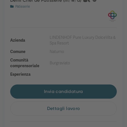
Demi Chef de Patisserie (m/w/d) 🧁🥐🍪
Patisserie
LINDENHOF Pure Luxury DolceVita &
Azienda
Spa Resort
Comune
Naturno
Comunità
Burgraviato
comprensoriale
Esperienza
Invia candidatura
Dettagli lavoro