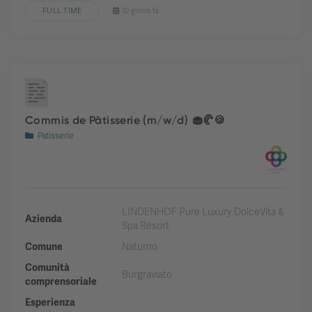
FULL TIME
10 giorni fa
Commis de Pâtisserie (m/w/d) 🧁🥐🍪
Patisserie
LINDENHOF Pure Luxury DolceVita &
Azienda
Spa Resort
Comune
Naturno
Comunità
Burgraviato
comprensoriale
Esperienza