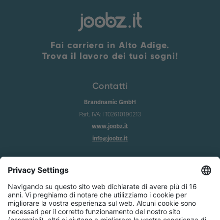
Fai carriera in Alto Adige.
Trova il lavoro dei tuoi sogni!
Contatti
Brandnamic GmbH
Part. IVA: IT02610190213
www.joobz.it
info@joobz.it
Info
Imprint
Privacy
Condizioni generali
Impostazione dei cookie