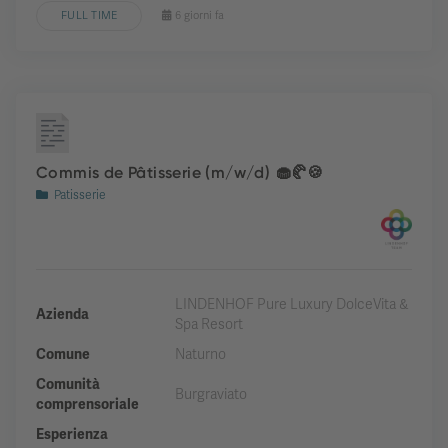
FULL TIME
6 giorni fa
Commis de Pâtisserie (m/w/d) 🧁🥐🍪
Patisserie
LINDENHOF Pure Luxury DolceVita &
Azienda
Spa Resort
Comune
Naturno
Comunità
Burgraviato
comprensoriale
Esperienza