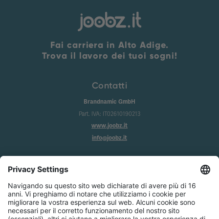
Fai carriera in Alto Adige.
Trova il lavoro dei tuoi sogni!
Contatti
Brandnamic GmbH
Part. IVA: IT02610190213
www.joobz.it
info@joobz.it
Info
Imprint
Privacy
Condizioni generali
Impostazione dei cookie