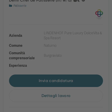
Demi Chef de Patisserie (m/w/d) 🧁🥐🍪
Patisserie
LINDENHOF Pure Luxury DolceVita &
Azienda
Spa Resort
Comune
Naturno
Comunità
Burgraviato
comprensoriale
Esperienza
Invia candidatura
Dettagli lavoro