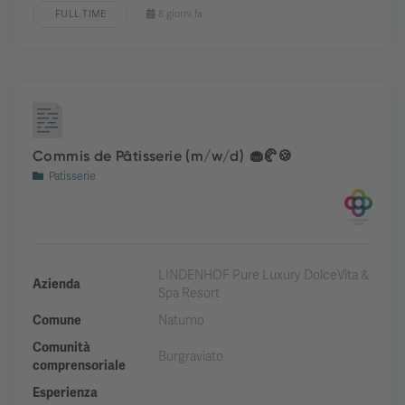
FULL TIME
8 giorni fa
Commis de Pâtisserie (m/w/d) 🧁🥐🍪
Patisserie
LINDENHOF Pure Luxury DolceVita &
Azienda
Spa Resort
Comune
Naturno
Comunità
Burgraviato
comprensoriale
Esperienza