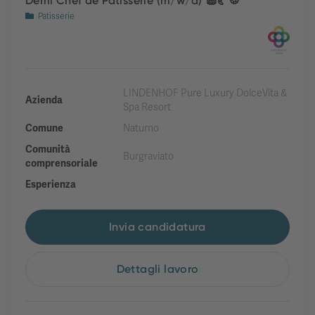
Demi Chef de Patisserie (m/w/d) 🧁🥐🍪
Patisserie
LINDENHOF Pure Luxury DolceVita &
Azienda
Spa Resort
Comune
Naturno
Comunità
Burgraviato
comprensoriale
Esperienza
Invia candidatura
Dettagli lavoro