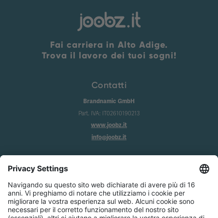
Fai carriera in Alto Adige.
Trova il lavoro dei tuoi sogni!
Contatti
Brandnamic GmbH
Part. IVA: IT02610190213
www.joobz.it
info@joobz.it
Info
Imprint
Privacy
Condizioni generali
Impostazione dei cookie