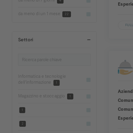
da meno di 7 giorni
4
Esperi
da meno di un 1 mese
22
FULL
Settori
Informatica e tecnologie
dell'informazione
1
Aziend
Magazzino e stoccaggio
1
Comun
Comuni
1
Esperi
2