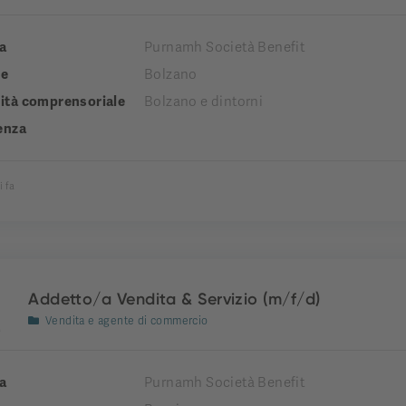
a
Purnamh Società Benefit
e
Bolzano
tà comprensoriale
Bolzano e dintorni
enza
i fa
Addetto/a Vendita & Servizio (m/f/d)
Vendita e agente di commercio
a
Purnamh Società Benefit