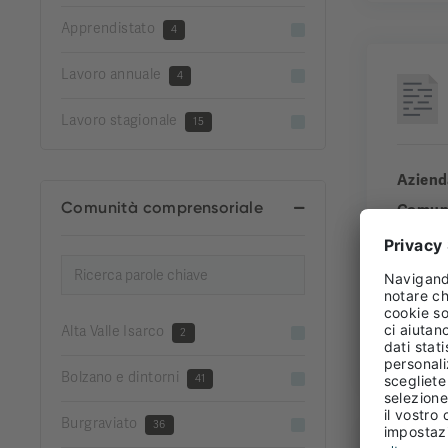
Apprendistato
4
Lavoro annuale
4
Lavoro stagionale
15
Aziend
Comunità comprensoriale
Comun
Comuni
Esperi
Alta Valle Isarco
2
FULL
Bolzano e dintorni
41
Burgraviato
36