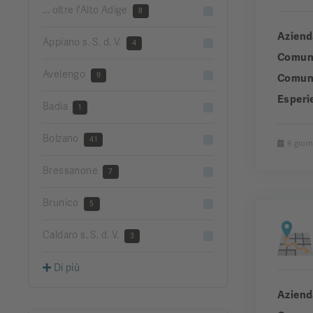
... oltre l'Alto Adige
8
Aziend
Appiano s. S. d. V.
4
Comun
Avelengo
9
Comuni
Esperi
Badia
1
Bolzano
41
9 giorn
Bressanone
7
Brunico
5
Caldaro s. S. d. V.
3
Di più
Aziend