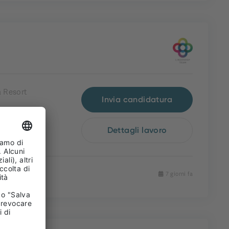
 Resort
Invia candidatura
Dettagli lavoro
7 giorni fa