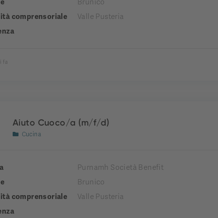
e
Brunico
tà comprensoriale
Valle Pusteria
enza
i fa
Aiuto Cuoco/a (m/f/d)
Cucina
a
Purnamh Società Benefit
e
Brunico
tà comprensoriale
Valle Pusteria
enza