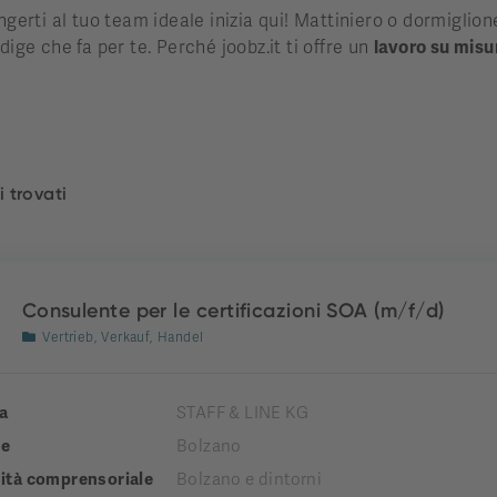
ngerti al tuo team ideale inizia qui! Mattiniero o dormiglione
dige che fa per te. Perché joobz.it ti offre un
lavoro su misu
i trovati
Consulente per le certificazioni SOA (m/f/d)
Vertrieb, Verkauf, Handel
a
STAFF & LINE KG
e
Bolzano
tà comprensoriale
Bolzano e dintorni