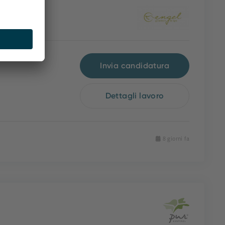
Invia candidatura
Dettagli lavoro
8 giorni fa