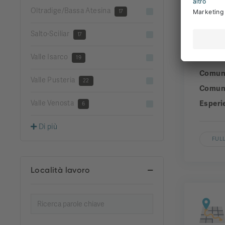
Oltradige/Bassa Atesina
17
Salto-Sciliar
17
Valle Isarco
Aziend
19
Comun
Valle Pusteria
22
Comuni
Valle Venosta
Esperi
6
Di più
FULL
Località lavoro