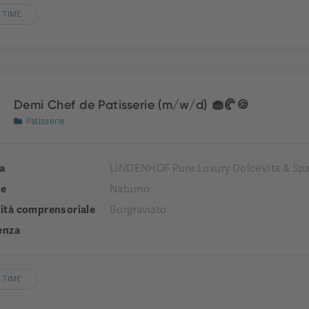
 TIME
Demi Chef de Patisserie (m/w/d) 🧁🥐🍪
Patisserie
a
LINDENHOF Pure Luxury DolceVita & Spa
e
Naturno
tà comprensoriale
Burgraviato
enza
 TIME