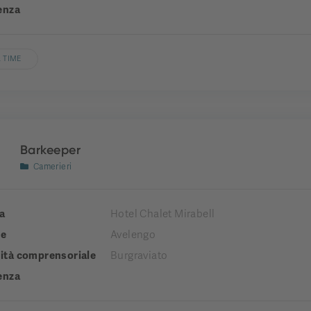
enza
 TIME
Barkeeper
Camerieri
a
Hotel Chalet Mirabell
e
Avelengo
tà comprensoriale
Burgraviato
enza