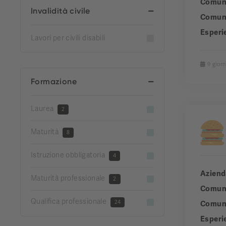
Comun
Invalidità civile
Comuni
Esperi
Lavori per civili disabili
9 giorn
Formazione
Laurea
2
Maturità
8
Istruzione obbligatoria
4
Aziend
Maturità professionale
2
Comun
Qualifica professionale
24
Comuni
Esperi