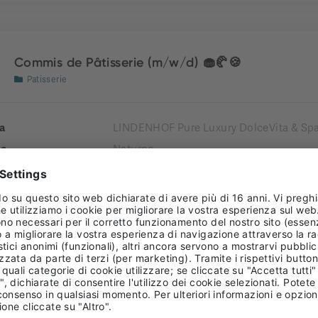
Commis de Pâtisserie (m/w/d) 🧁🥐🍪
Patisserie
a
LINDENHOF Pure Luxury DolceVita & Spa
e
Naturno
tà comprensoriale
Burgraviato
enza
 TIME