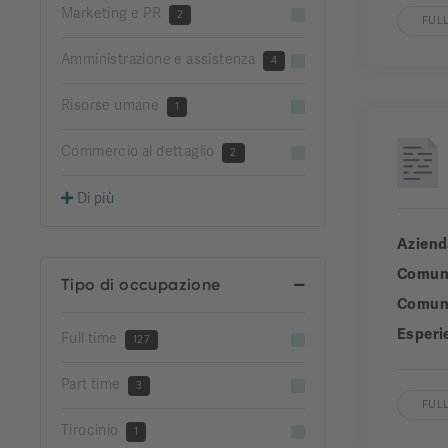
Marketing e PR
2
FULL
Amministrazione e assistenza
4
Risorse umane
1
Commercio al dettaglio
2
Di più
Aziend
Comun
Tipo di occupazione
Comuni
Esperi
Full time
127
Part time
3
FULL
Tirocinio
1