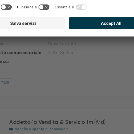
Receptionist
Reception
a
engel gourmet&spa
e
Nova Levante
tà comprensoriale
Salto-Sciliar
enza
 TIME
Addetto/a Vendita & Servizio (m/f/d)
Vendita e agente di commercio