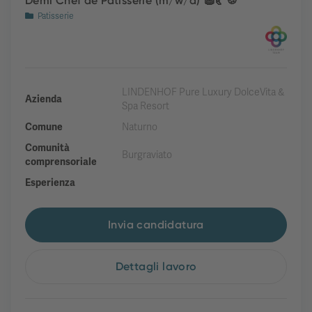
Demi Chef de Patisserie (m/w/d) 🧁🥐🍪
Patisserie
LINDENHOF Pure Luxury DolceVita &
Azienda
Spa Resort
Comune
Naturno
Comunità
Burgraviato
comprensoriale
Esperienza
Invia candidatura
Dettagli lavoro