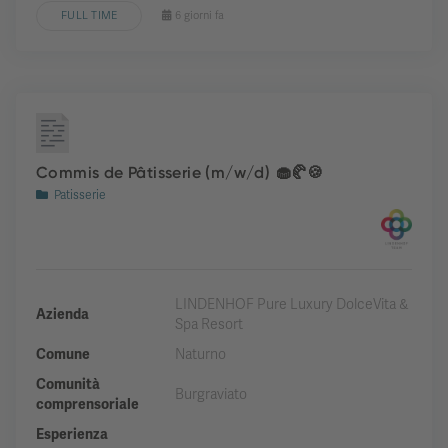
FULL TIME
6 giorni fa
Commis de Pâtisserie (m/w/d) 🧁🥐🍪
Patisserie
LINDENHOF Pure Luxury DolceVita &
Azienda
Spa Resort
Comune
Naturno
Comunità
Burgraviato
comprensoriale
Esperienza