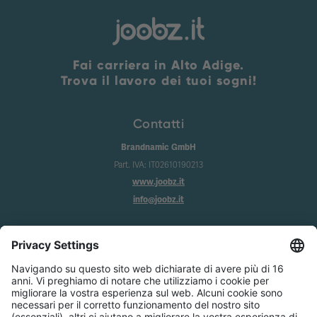
Fai carriera in Alto Adige.
Trova il lavoro dei tuoi sogni!
Contatti
Brandnamic GmbH
Part. IVA: IT02610190213
www.joobz.it
info@joobz.it
Info
Imprint
Privacy
Condizioni generali
Impostazione dei cookie