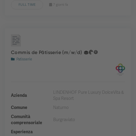
FULL TIME
7 giorni fa
Commis de Pâtisserie (m/w/d) 🧁🥐🍪
Patisserie
LINDENHOF Pure Luxury DolceVita &
Azienda
Spa Resort
Comune
Naturno
Comunità
Burgraviato
comprensoriale
Esperienza