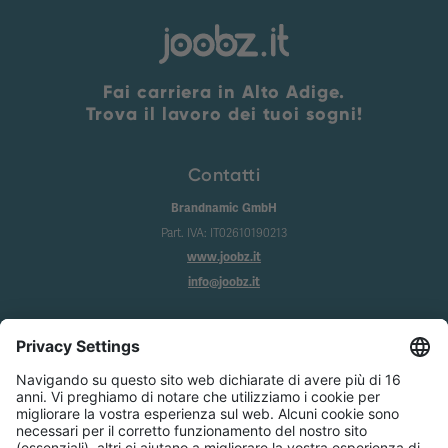
Fai carriera in Alto Adige.
Trova il lavoro dei tuoi sogni!
Contatti
Brandnamic GmbH
Part. IVA: IT02610190213
www.joobz.it
info@joobz.it
Info
Imprint
Privacy
Condizioni generali
Impostazione dei cookie