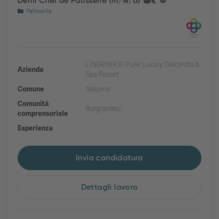
Demi Chef de Patisserie (m/w/d) 🧁🥐🍪
Patisserie
LINDENHOF Pure Luxury DolceVita &
Azienda
Spa Resort
Comune
Naturno
Comunità
Burgraviato
comprensoriale
Esperienza
Invia candidatura
Dettagli lavoro