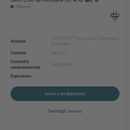
Demi Chef de Patisserie (m/w/d) 🧁🥐🍪
Patisserie
LINDENHOF Pure Luxury DolceVita &
Azienda
Spa Resort
Comune
Naturno
Comunità
Burgraviato
comprensoriale
Esperienza
Invia candidatura
Dettagli lavoro