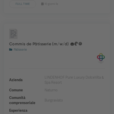
FULL TIME
10 giorni fa
Commis de Pâtisserie (m/w/d) 🧁🥐🍪
Patisserie
LINDENHOF Pure Luxury DolceVita &
Azienda
Spa Resort
Comune
Naturno
Comunità
Burgraviato
comprensoriale
Esperienza