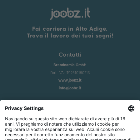
Fai carriera in Alto Adige.
Trova il lavoro dei tuoi sogni!
Contatti
Brandnamic GmbH
Part. IVA: IT02610190213
www.joobz.it
info@joobz.it
Info
Imprint
Privacy
Condizioni generali
Impostazione dei cookie