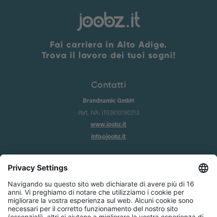
Fai carriera in Alto Adige.
Trova il lavoro dei tuoi sogni!
Contatti
Brandnamic GmbH
Part. IVA: IT02610190213
www.joobz.it
info@joobz.it
Info
Imprint
Privacy
Condizioni generali
Impostazione dei cookie