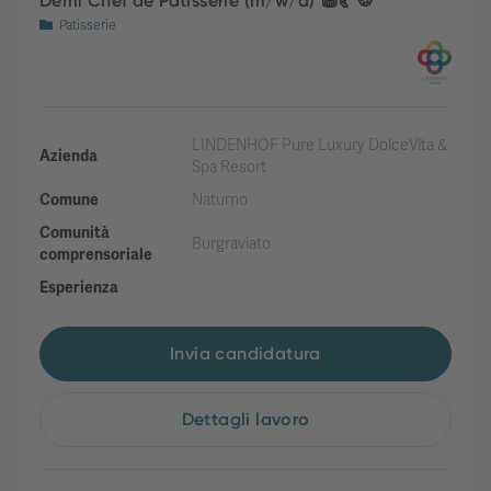
Demi Chef de Patisserie (m/w/d) 🧁🥐🍪
Patisserie
LINDENHOF Pure Luxury DolceVita &
Azienda
Spa Resort
Comune
Naturno
Comunità
Burgraviato
comprensoriale
Esperienza
Invia candidatura
Dettagli lavoro