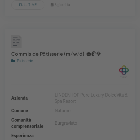
FULL TIME
8 giorni fa
Commis de Pâtisserie (m/w/d) 🧁🥐🍪
Patisserie
LINDENHOF Pure Luxury DolceVita &
Azienda
Spa Resort
Comune
Naturno
Comunità
Burgraviato
comprensoriale
Esperienza