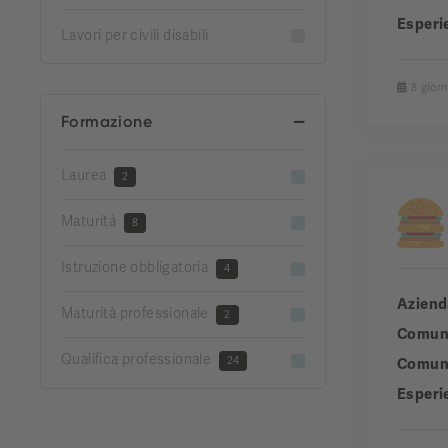
Esperi
Lavori per civili disabili
8 giorn
Formazione
Laurea
2
Maturità
8
Istruzione obbligatoria
4
Aziend
Maturità professionale
2
Comun
Qualifica professionale
24
Comuni
Esperi