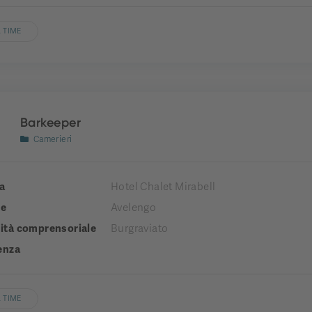
 TIME
Barkeeper
Camerieri
a
Hotel Chalet Mirabell
e
Avelengo
tà comprensoriale
Burgraviato
enza
 TIME