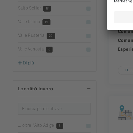
Salto-Sciliar
18
Valle Isarco
Aziend
19
Comun
Valle Pusteria
22
Comuni
Valle Venosta
Esperi
6
Di più
FULL
Località lavoro
... oltre l'Alto Adige
8