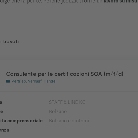
dige che fa per te. Perché joobz.it ti offre un
lavoro su misu
i trovati
Consulente per le certificazioni SOA (m/f/d)
Vertrieb, Verkauf, Handel
a
STAFF & LINE KG
e
Bolzano
tà comprensoriale
Bolzano e dintorni
enza