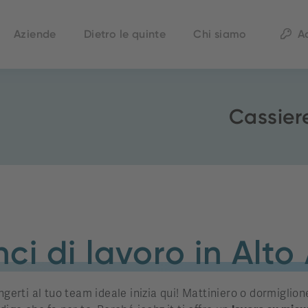
Aziende
Dietro le quinte
Chi siamo
A
Cassier
ci di lavoro in Alto
ngerti al tuo team ideale inizia qui! Mattiniero o dormiglione