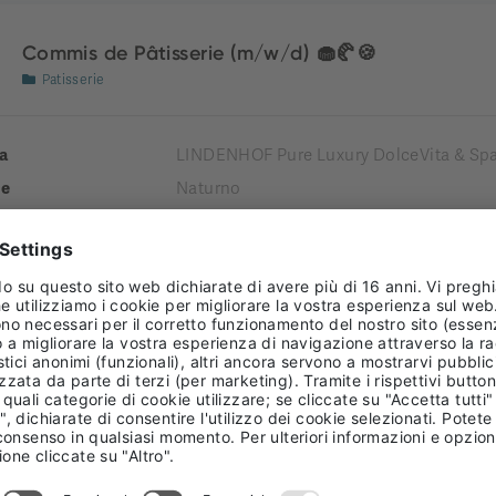
Commis de Pâtisserie (m/w/d) 🧁🥐🍪
Patisserie
a
LINDENHOF Pure Luxury DolceVita & Spa
e
Naturno
tà comprensoriale
Burgraviato
enza
 TIME
Receptionist