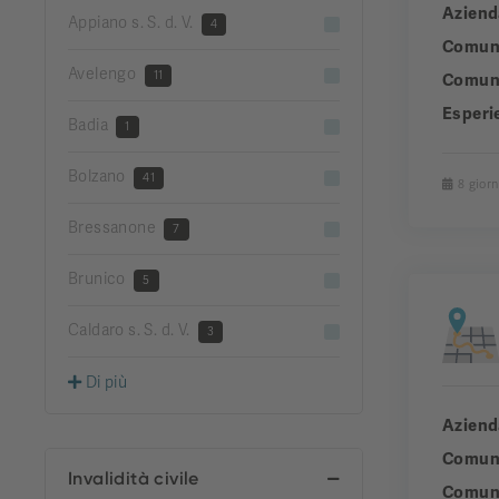
Aziend
Appiano s. S. d. V.
4
Comun
Avelengo
11
Comuni
Esperi
Badia
1
Bolzano
41
8 giorn
Bressanone
7
Brunico
5
Caldaro s. S. d. V.
3
Di più
Aziend
Comun
Invalidità civile
Comuni