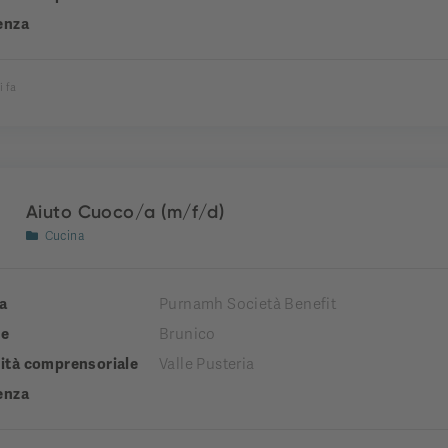
enza
i fa
Aiuto Cuoco/a (m/f/d)
Cucina
a
Purnamh Società Benefit
e
Brunico
tà comprensoriale
Valle Pusteria
enza