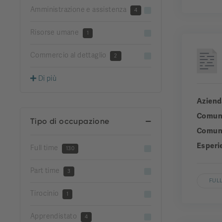
Amministrazione e assistenza
4
Risorse umane
1
Commercio al dettaglio
2
Di più
Aziend
Comun
Tipo di occupazione
Comuni
Esperi
Full time
130
Part time
3
FULL
Tirocinio
1
Apprendistato
4