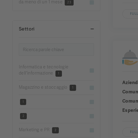
da meno di un 1 mese
23
FULL
Settori
Informatica e tecnologie
dell'informazione
1
Aziend
Magazzino e stoccaggio
1
Comun
Comuni
1
Esperi
2
Marketing e PR
2
FULL