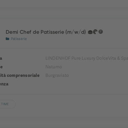
Demi Chef de Patisserie (m/w/d) 🧁🥐🍪
Patisserie
a
LINDENHOF Pure Luxury DolceVita & Spa
e
Naturno
tà comprensoriale
Burgraviato
enza
 TIME