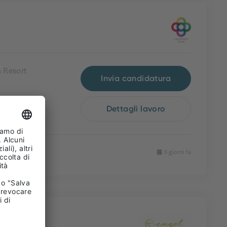
 Resort
Invia candidatura
Dettagli lavoro
6 giorni fa