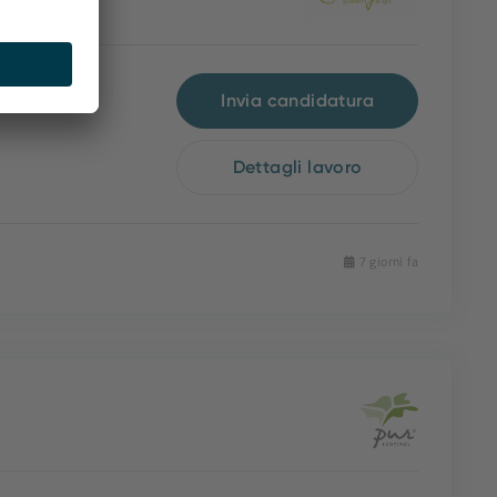
Invia candidatura
Dettagli lavoro
7 giorni fa