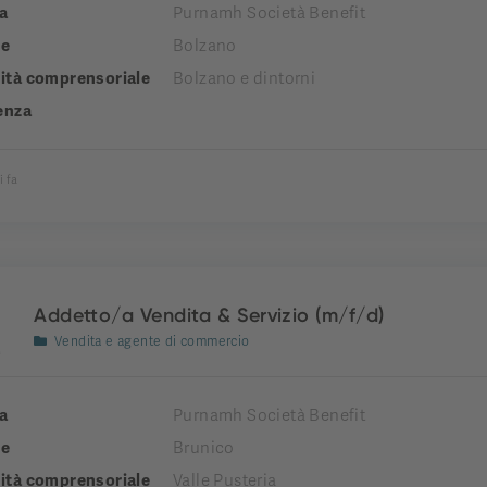
a
Purnamh Società Benefit
e
Bolzano
tà comprensoriale
Bolzano e dintorni
enza
i fa
Addetto/a Vendita & Servizio (m/f/d)
Vendita e agente di commercio
a
Purnamh Società Benefit
e
Brunico
tà comprensoriale
Valle Pusteria