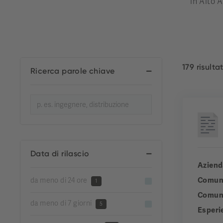
in Alto A
179 risultat
Ricerca parole chiave
Data di rilascio
Aziend
Comun
da meno di 24 ore
1
Comuni
da meno di 7 giorni
5
Esperi