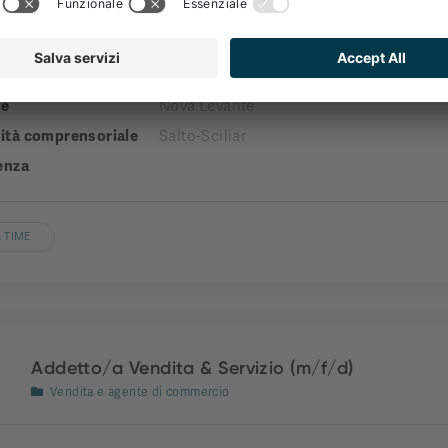
Reception
a
engel gourmet&spa
e
Nova Levante
tà comprensoriale
Salto-Sciliar
enza
 TIME
Addetto/a Vendita & Servizio (m/f/d)
Vendita e agente di commercio