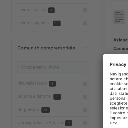
Lavoro annuale
4
Lavoro stagionale
15
Aziend
Comunità comprensoriale
Comun
Comuni
Esperi
Alta Valle Isarco
2
FULL
Bolzano e dintorni
41
Burgraviato
38
Oltradige/Bassa Atesina
17