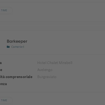
 TIME
Barkeeper
Camerieri
a
Hotel Chalet Mirabell
e
Avelengo
tà comprensoriale
Burgraviato
enza
 TIME