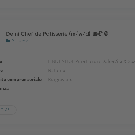
Demi Chef de Patisserie (m/w/d) 🧁🥐🍪
Patisserie
a
LINDENHOF Pure Luxury DolceVita & Spa
e
Naturno
tà comprensoriale
Burgraviato
enza
 TIME