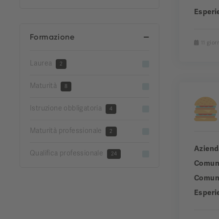
Esperi
Formazione
11 giorn
Laurea
2
Maturità
8
Istruzione obbligatoria
4
Maturità professionale
2
Aziend
Qualifica professionale
24
Comun
Comuni
Esperi