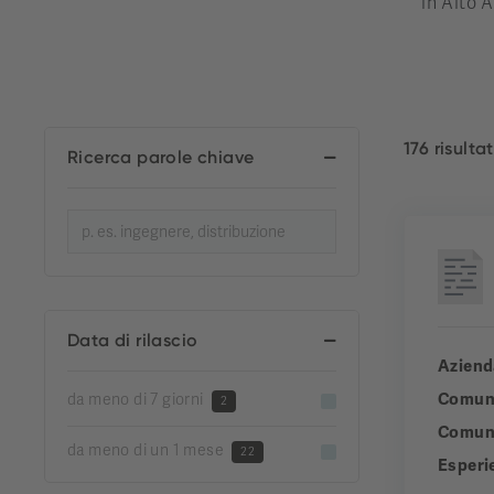
in Alto A
176 risultat
Ricerca parole chiave
Data di rilascio
Aziend
Comun
da meno di 7 giorni
2
Comuni
da meno di un 1 mese
22
Esperi