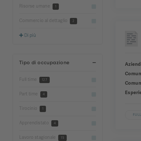
Risorse umane
1
Commercio al dettaglio
2
Di più
Tipo di occupazione
Aziend
Comun
Full time
127
Comuni
Esperi
Part time
4
Tirocinio
1
FULL
Apprendistato
4
Lavoro stagionale
15