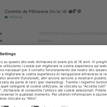
Commis de Pâtisserie (m/w/d) 🧁🥐🍪
Patisserie
a
LINDENHOF Pure Luxury DolceVita & Spa
e
Naturno
tà comprensoriale
Burgraviato
enza
 TIME
Receptionist