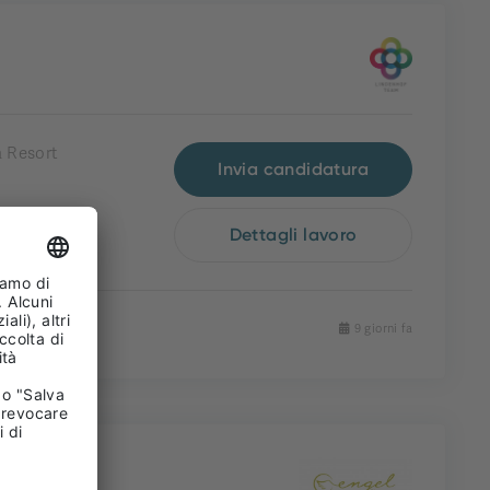
 Resort
Invia candidatura
Dettagli lavoro
9 giorni fa