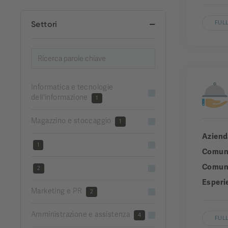
Settori
FULL
Informatica e tecnologie
dell'informazione
1
Magazzino e stoccaggio
1
Aziend
1
Comun
Comuni
2
Esperi
Marketing e PR
2
Amministrazione e assistenza
4
FULL