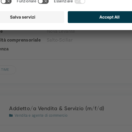
Reception
a
engel gourmet&spa
e
Nova Levante
tà comprensoriale
Salto-Sciliar
enza
 TIME
Addetto/a Vendita & Servizio (m/f/d)
Vendita e agente di commercio