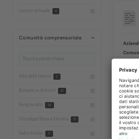
Lavoro annuale
4
Comunità comprensoriale
Aziend
Comun
Comuni
Esperi
Alta Valle Isarco
2
Bolzano e dintorni
41
FULL
Burgraviato
36
Oltradige/Bassa Atesina
17
Salto-Sciliar
17