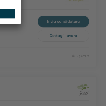
Invia candidatura
Dettagli lavoro
10 giorni fa