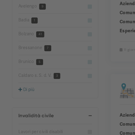
Aziend
Avelengo
9
Comun
Badia
1
Comuni
Esperi
Bolzano
41
Bressanone
7
11 giorn
Brunico
5
Caldaro s. S. d. V.
3
Di più
Aziend
Invalidità civile
Comun
Lavori per civili disabili
Comuni