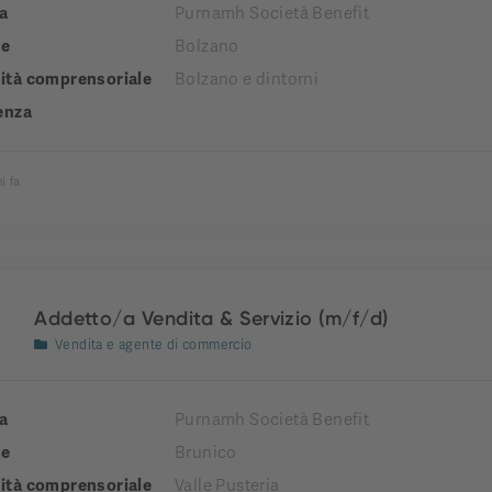
a
Purnamh Società Benefit
e
Bolzano
tà comprensoriale
Bolzano e dintorni
enza
i fa
Addetto/a Vendita & Servizio (m/f/d)
Vendita e agente di commercio
a
Purnamh Società Benefit
e
Brunico
tà comprensoriale
Valle Pusteria