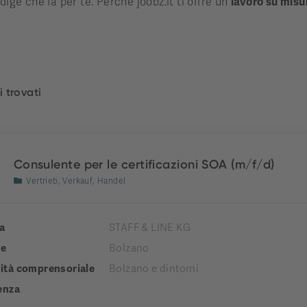
dige che fa per te. Perché joobz.it ti offre un
lavoro su misu
i trovati
Consulente per le certificazioni SOA (m/f/d)
Vertrieb, Verkauf, Handel
a
STAFF & LINE KG
e
Bolzano
tà comprensoriale
Bolzano e dintorni
enza