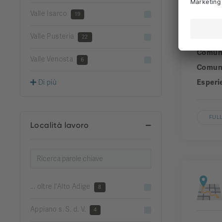
Valle Isarco
19
Valle Pusteria
Aziend
22
Comun
Valle Venosta
6
Comuni
Esperi
Di più
FULL
Località lavoro
... oltre l'Alto Adige
8
Appiano s. S. d. V.
4