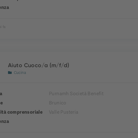
enza
i fa
Aiuto Cuoco/a (m/f/d)
Cucina
a
Purnamh Società Benefit
e
Brunico
tà comprensoriale
Valle Pusteria
enza