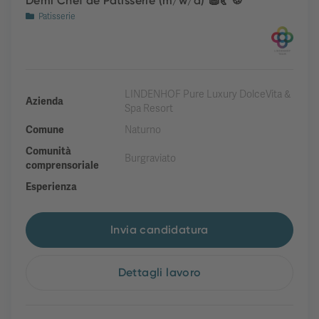
Demi Chef de Patisserie (m/w/d) 🧁🥐🍪
Patisserie
LINDENHOF Pure Luxury DolceVita &
Azienda
Spa Resort
Comune
Naturno
Comunità
Burgraviato
comprensoriale
Esperienza
Invia candidatura
Dettagli lavoro