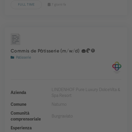
FULL TIME
7 giorni fa
Commis de Pâtisserie (m/w/d) 🧁🥐🍪
Patisserie
LINDENHOF Pure Luxury DolceVita &
Azienda
Spa Resort
Comune
Naturno
Comunità
Burgraviato
comprensoriale
Esperienza