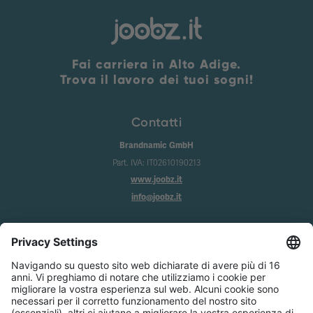
Fai carriera in Alto Adige.
Trova il lavoro dei tuoi sogni!
Contatti
Brandnamic GmbH
Part. IVA: IT02610190213
www.joobz.it
info@joobz.it
Info
Imprint
Privacy
Condizioni generali
Impostazione dei cookie