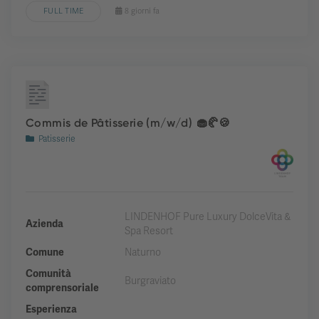
FULL TIME
8 giorni fa
Commis de Pâtisserie (m/w/d) 🧁🥐🍪
Patisserie
LINDENHOF Pure Luxury DolceVita &
Azienda
Spa Resort
Comune
Naturno
Comunità
Burgraviato
comprensoriale
Esperienza