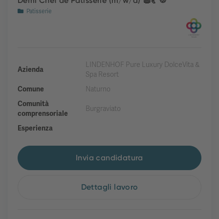
Demi Chef de Patisserie (m/w/d) 🧁🥐🍪
Patisserie
LINDENHOF Pure Luxury DolceVita &
Azienda
Spa Resort
Comune
Naturno
Comunità
Burgraviato
comprensoriale
Esperienza
Invia candidatura
Dettagli lavoro