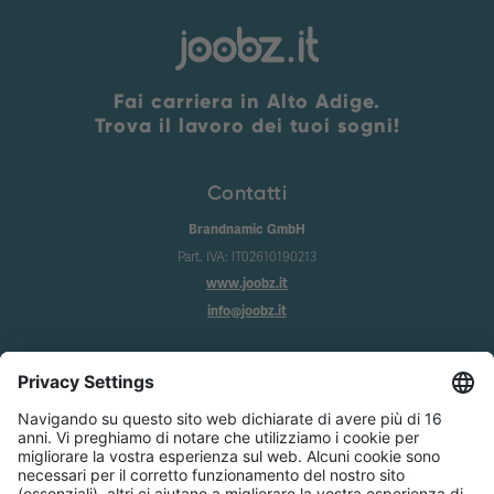
Fai carriera in Alto Adige.
Trova il lavoro dei tuoi sogni!
Contatti
Brandnamic GmbH
Part. IVA: IT02610190213
www.joobz.it
info@joobz.it
Info
Imprint
Privacy
Condizioni generali
Impostazione dei cookie