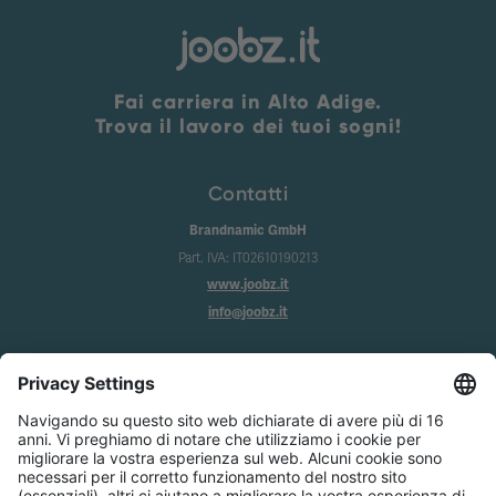
Fai carriera in Alto Adige.
Trova il lavoro dei tuoi sogni!
Contatti
Brandnamic GmbH
Part. IVA: IT02610190213
www.joobz.it
info@joobz.it
Info
Imprint
Privacy
Condizioni generali
Impostazione dei cookie