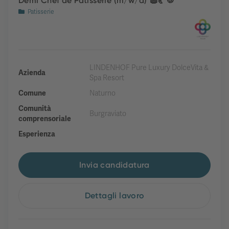
Demi Chef de Patisserie (m/w/d) 🧁🥐🍪
Patisserie
LINDENHOF Pure Luxury DolceVita &
Azienda
Spa Resort
Comune
Naturno
Comunità
Burgraviato
comprensoriale
Esperienza
Invia candidatura
Dettagli lavoro