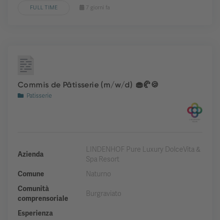
FULL TIME
7 giorni fa
Commis de Pâtisserie (m/w/d) 🧁🥐🍪
Patisserie
LINDENHOF Pure Luxury DolceVita &
Azienda
Spa Resort
Comune
Naturno
Comunità
Burgraviato
comprensoriale
Esperienza