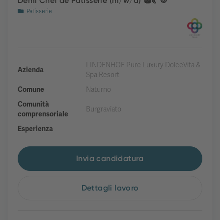
Demi Chef de Patisserie (m/w/d) 🧁🥐🍪
Patisserie
LINDENHOF Pure Luxury DolceVita &
Azienda
Spa Resort
Comune
Naturno
Comunità
Burgraviato
comprensoriale
Esperienza
Invia candidatura
Dettagli lavoro