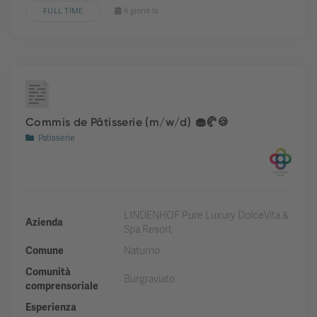
FULL TIME
6 giorni fa
Commis de Pâtisserie (m/w/d) 🧁🥐🍪
Patisserie
LINDENHOF Pure Luxury DolceVita &
Azienda
Spa Resort
Comune
Naturno
Comunità
Burgraviato
comprensoriale
Esperienza