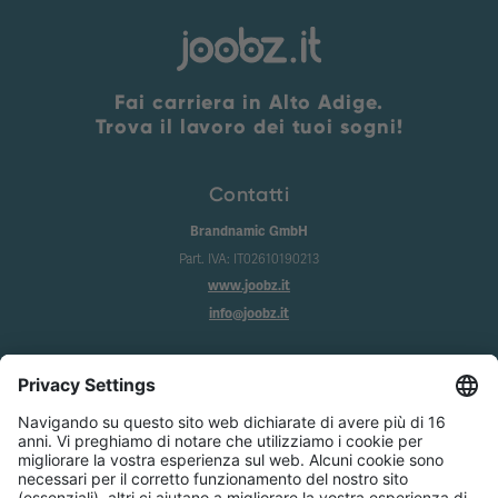
Fai carriera in Alto Adige.
Trova il lavoro dei tuoi sogni!
Contatti
Brandnamic GmbH
Part. IVA: IT02610190213
www.joobz.it
info@joobz.it
Info
Imprint
Privacy
Condizioni generali
Impostazione dei cookie