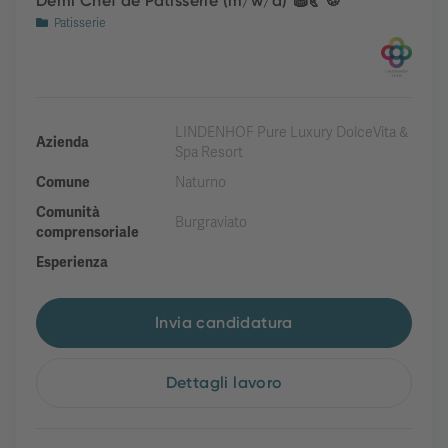
Demi Chef de Patisserie (m/w/d) 🧁🥐🍪
Patisserie
LINDENHOF Pure Luxury DolceVita &
Azienda
Spa Resort
Comune
Naturno
Comunità
Burgraviato
comprensoriale
Esperienza
Invia candidatura
Dettagli lavoro