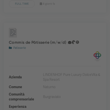
FULL TIME
8 giorni fa
Commis de Pâtisserie (m/w/d) 🧁🥐🍪
Patisserie
LINDENHOF Pure Luxury DolceVita &
Azienda
Spa Resort
Comune
Naturno
Comunità
Burgraviato
comprensoriale
Esperienza