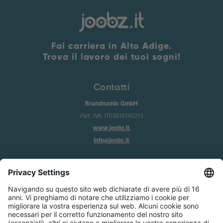
Fai carriera in Alto Adige.
Trova il lavoro dei tuoi sogni!
Contatti
Brandnamic GmbH
Part. IVA: IT02610190213
www.joobz.it
info@joobz.it
Info
Imprint
Privacy
Condizioni generali
Impostazione dei cookie