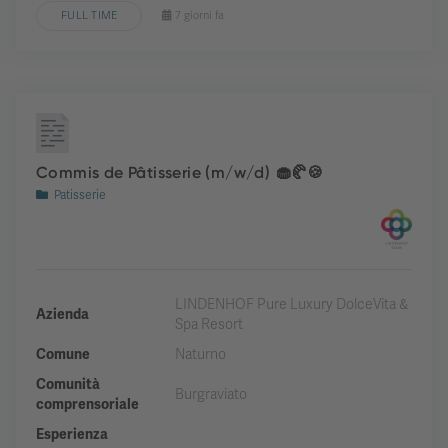
FULL TIME
7 giorni fa
Commis de Pâtisserie (m/w/d) 🧁🥐🍪
Patisserie
LINDENHOF Pure Luxury DolceVita &
Azienda
Spa Resort
Comune
Naturno
Comunità
Burgraviato
comprensoriale
Esperienza