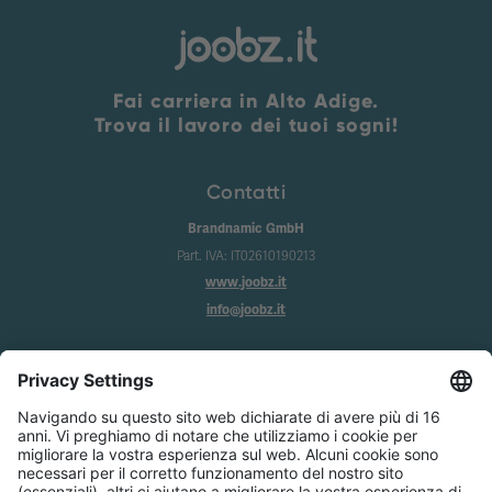
Fai carriera in Alto Adige.
Trova il lavoro dei tuoi sogni!
Contatti
Brandnamic GmbH
Part. IVA: IT02610190213
www.joobz.it
info@joobz.it
Info
Imprint
Privacy
Condizioni generali
Impostazione dei cookie