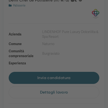
Demi Chef de Patisserie (m/w/d) 🧁🥐🍪
Patisserie
LINDENHOF Pure Luxury DolceVita &
Azienda
Spa Resort
Comune
Naturno
Comunità
Burgraviato
comprensoriale
Esperienza
Invia candidatura
Dettagli lavoro