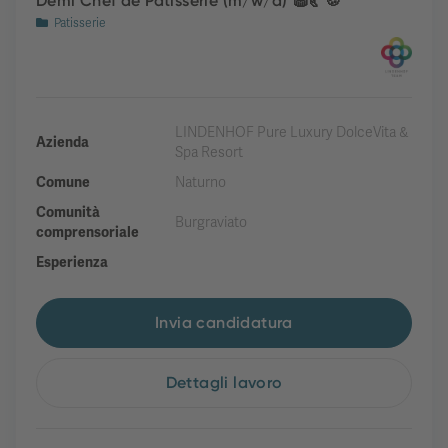
Demi Chef de Patisserie (m/w/d) 🧁🥐🍪
Patisserie
LINDENHOF Pure Luxury DolceVita &
Azienda
Spa Resort
Comune
Naturno
Comunità
Burgraviato
comprensoriale
Esperienza
Invia candidatura
Dettagli lavoro