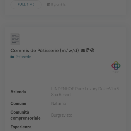
FULL TIME
8 giorni fa
Commis de Pâtisserie (m/w/d) 🧁🥐🍪
Patisserie
LINDENHOF Pure Luxury DolceVita &
Azienda
Spa Resort
Comune
Naturno
Comunità
Burgraviato
comprensoriale
Esperienza