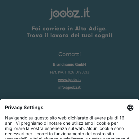
Fai carriera in Alto Adige.
Trova il lavoro dei tuoi sogni!
Contatti
Brandnamic GmbH
Part. IVA: IT02610190213
www.joobz.it
info@joobz.it
Info
Imprint
Privacy
Condizioni generali
Impostazione dei cookie