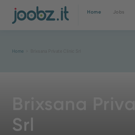
Home
Jobs
Home
Brixsana Private Clinic Srl
Brixsana Priva
Srl