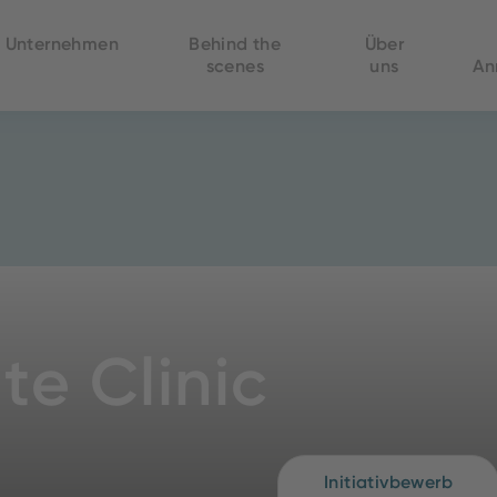
Unternehmen
Behind the
Über
scenes
uns
An
te Clinic
Initiativbewerb