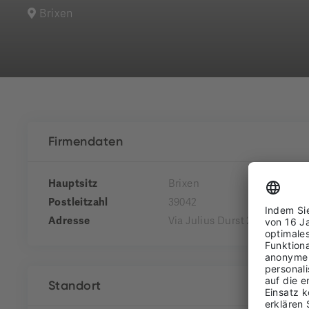
Brixen
Firmendaten
Hauptsitz
Brixen
Postleitzahl
39042
Adresse
Via Julius Durst 28
Standort