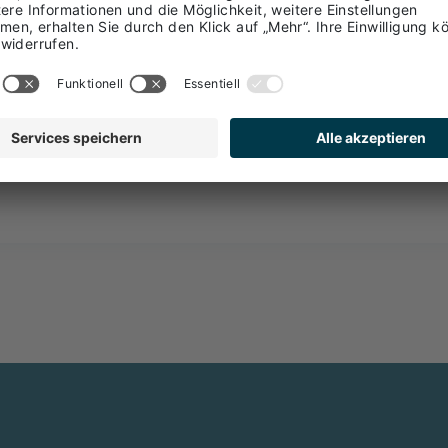
Brixsana Private Clinic Srl
39042 Brixen - Südtirol - Italien