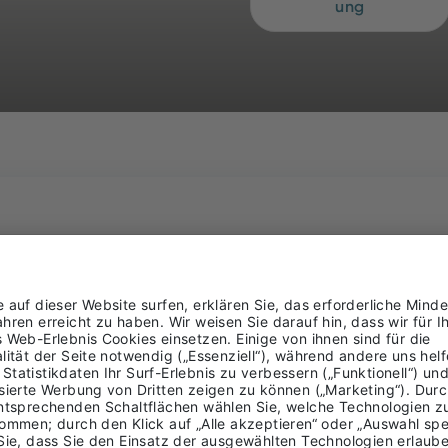
ung
Telefon
E-Mail
verwaltung@brixsana.it
Webseite