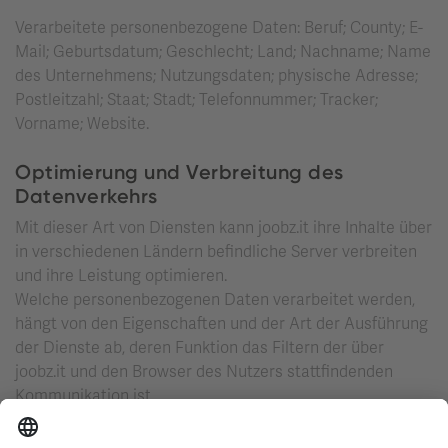
Verarbeitete personenbezogene Daten: Beruf; County; E-
Mail; Geburtsdatum; Geschlecht; Land; Nachname; Name
des Unternehmens; Nutzungsdaten; physische Adresse;
Postleitzahl; Staat; Stadt; Telefonnummer; Tracker;
Vorname; Website.
Optimierung und Verbreitung des
Datenverkehrs
Mit dieser Art von Diensten kann joobz.it ihre Inhalte über
in verschiedenen Ländern befindliche Server verbreiten
und ihre Leistung optimieren.
Welche personenbezogenen Daten verarbeitet werden,
hängt von den Eigenschaften und der Art der Ausführung
der Dienste ab, deren Funktion das Filtern der über
joobz.it und den Browser des Nutzers stattfindenden
Kommunikation ist.
Angesichts der weiten Verbreitung dieses Systems ist es
schwierig, die Orte zu bestimmen, an die Inhalte mit