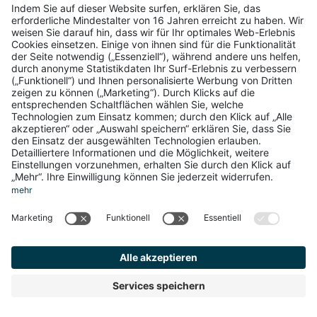
personenbezogenen Daten von Nutzern vermittelt
werden.
Cloudflare (Cloudflare, Inc.)
Cloudflare ist ein von Cloudflare Inc. bereitgestellter
Dienst für die Optimierung und Verbreitung des
Datenverkehrs.
Durch die Art und Weise, wie die Funktionen von
Cloudflare integriert sind, filtert der Dienst den gesamten
über joobz.it stattfindenden Datenverkehr, d. h. die über
joobz.it und den Browser des Nutzers stattfindende
Kommunikation, und ermöglicht zugleich das Sammeln
analytischer Daten, die joobz.it enthält.
Verarbeitete personenbezogene Daten: Tracker;
verschiedene Datenarten, wie in der
Datenschutzerklärung des Dienstes beschrieben.