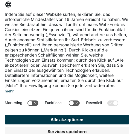
Infos
Impressum
Datenschutz
AGB
Cookie-Einstellungen
Service
Über uns
Login
Registrierung
Copyright ©2026 Brandnamic GmbH
Produced by
Kreatif