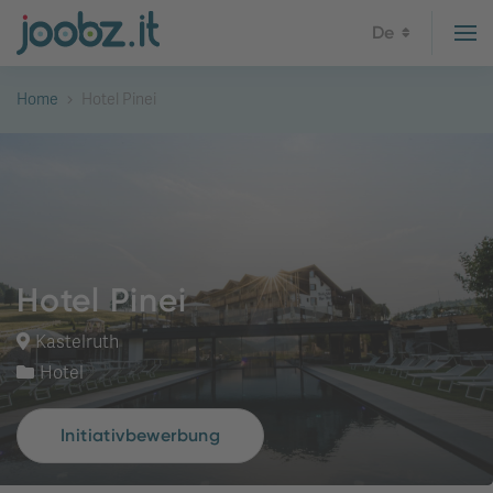
De
Home
Hotel Pinei
Hotel Pinei
Kastelruth
Hotel
Initiativbewerbung