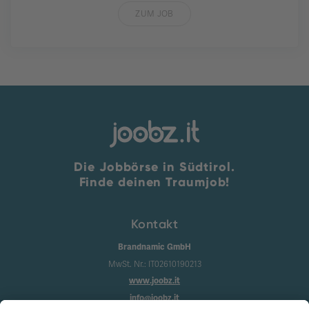
ZUM JOB
Die Jobbörse in Südtirol.
Finde deinen Traumjob!
Kontakt
Brandnamic GmbH
MwSt. Nr.: IT02610190213
www.joobz.it
info@joobz.it