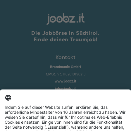
Die Jobbörse in Südtirol.
Finde deinen Traumjob!
Kontakt
Brandnamic GmbH
MwSt. Nr.: IT02610190213
www.joobz.it
info@joobz.it
Infos
Impressum
Datenschutz
AGB