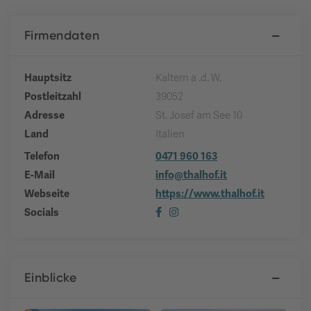
Firmendaten
Hauptsitz
Kaltern a .d. W.
Postleitzahl
39052
Adresse
St. Josef am See 10
Land
Italien
Telefon
0471 960 163
E-Mail
info@thalhof.it
Webseite
https://www.thalhof.it
Socials
Einblicke