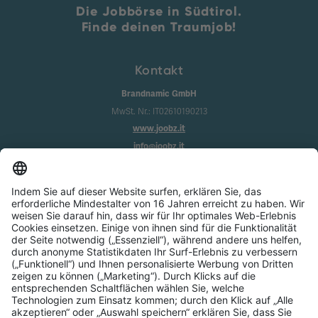
Die Jobbörse in Südtirol.
Finde deinen Traumjob!
Kontakt
Brandnamic GmbH
MwSt. Nr.: IT02610190213
www.joobz.it
info@joobz.it
Infos
Impressum
Datenschutz
AGB
Cookie-Einstellungen
Service
Über uns