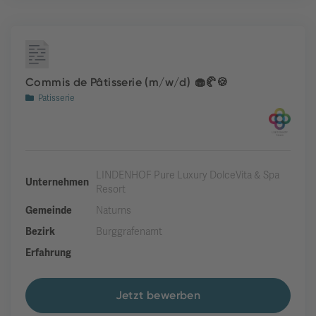
Commis de Pâtisserie (m/w/d) 🧁🥐🍪
Patisserie
LINDENHOF Pure Luxury DolceVita & Spa
Unternehmen
Resort
Gemeinde
Naturns
Bezirk
Burggrafenamt
Erfahrung
Jetzt bewerben