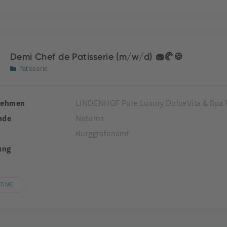
Demi Chef de Patisserie (m/w/d) 🧁🥐🍪
Patisserie
nehmen
LINDENHOF Pure Luxury DolceVita & Spa 
nde
Naturns
Burggrafenamt
ung
LTIME