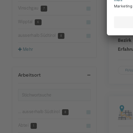
Vinschgau
7
Wipptal
Unter
6
Gemei
ausserhalb Südtirol
8
Bezirk
Erfahr
Mehr
FUL
Arbeitsort
... ausserhalb Südtirol
8
Abtei
1