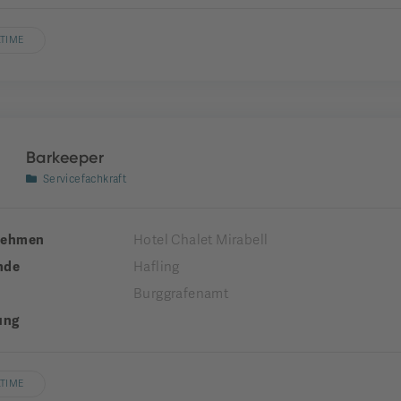
LTIME
Barkeeper
Servicefachkraft
nehmen
Hotel Chalet Mirabell
nde
Hafling
Burggrafenamt
ung
LTIME