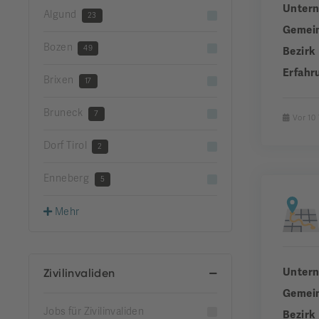
Unter
Algund
23
Gemei
Bozen
49
Bezirk
Erfahr
Brixen
17
Bruneck
7
Vor 10
Dorf Tirol
2
Enneberg
5
Mehr
Unter
Zivilinvaliden
Gemei
Jobs für Zivilinvaliden
Bezirk