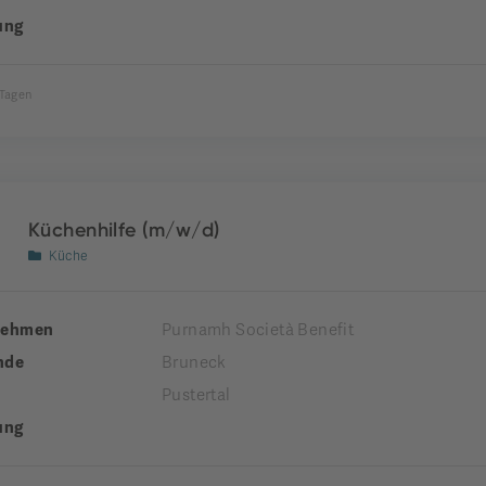
ung
 Tagen
Küchenhilfe (m/w/d)
Küche
nehmen
Purnamh Società Benefit
nde
Bruneck
Pustertal
ung