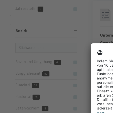
Jahresstelle
9
Bezirk
Unter
Gemei
Bezirk
Erfahr
Bozen und Umgebung
49
Burggrafenamt
52
FUL
Eisacktal
32
Pustertal
25
Salten-Schlern
18