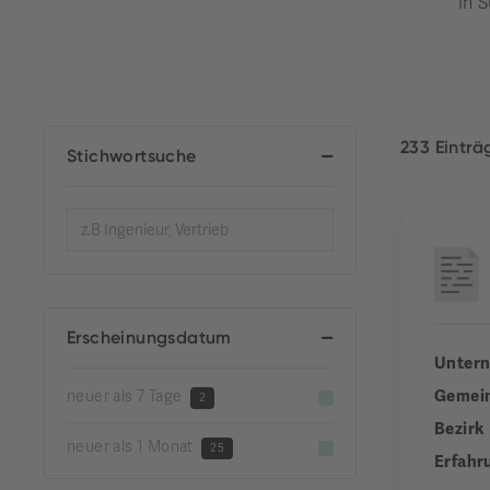
in S
233 Eintr
Stichwortsuche
Erscheinungsdatum
Unter
Gemei
neuer als 7 Tage
2
Bezirk
neuer als 1 Monat
25
Erfahr