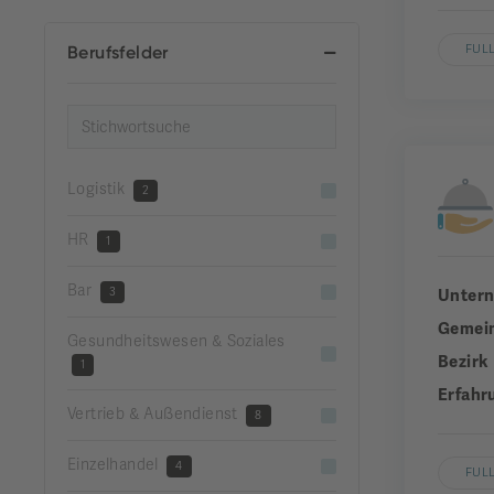
Berufsfelder
FUL
Logistik
2
HR
1
Bar
3
Unter
Gemei
Gesundheitswesen & Soziales
Bezirk
1
Erfahr
Vertrieb & Außendienst
8
Einzelhandel
4
FUL