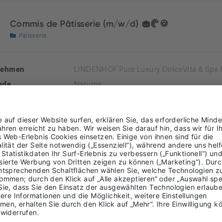
Commis de Pâtisserie (m/w/d) 🧁🥐🍪
Patisserie
nehmen
LINDENHOF Pure Luxury DolceVita & Spa 
nde
Naturns
Burggrafenamt
ung
LTIME
Rezeptionist*in