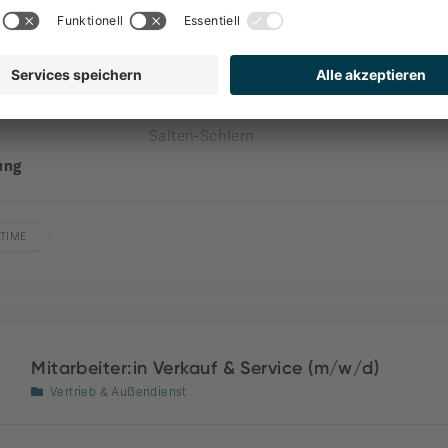
Front Office
nehmen
engel gourmet&spa
nde
Welschnofen
Salten-Schlern
ung
LTIME
Mitarbeiter:in Verkauf & Service (m/w/d)
Vertrieb & Außendienst