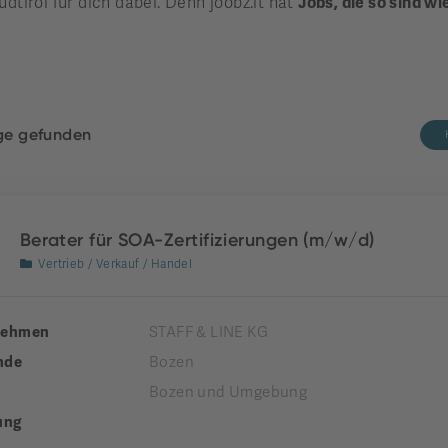
üdtirol für dich dabei. Denn joobz.it hat
Jobs, die so sind wi
äge gefunden
Berater für SOA-Zertifizierungen (m/w/d)
Vertrieb / Verkauf / Handel
nehmen
STAFF & LINE KG
nde
Bozen
Bozen und Umgebung
ung