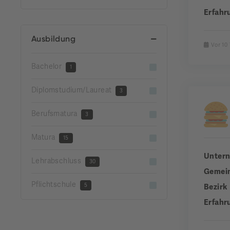
Erfahr
Ausbildung
Vor 10
Bachelor
1
Diplomstudium/Laureat
3
Berufsmatura
3
Matura
15
Unter
Lehrabschluss
30
Gemei
Pflichtschule
5
Bezirk
Erfahr