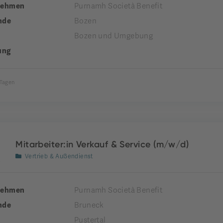
nehmen
Purnamh Società Benefit
nde
Bozen
Bozen und Umgebung
ung
 Tagen
Mitarbeiter:in Verkauf & Service (m/w/d)
Vertrieb & Außendienst
nehmen
Purnamh Società Benefit
nde
Bruneck
Pustertal