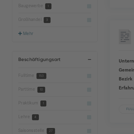
Baugewerbe
1
Großhandel
3
Mehr
Beschäftigungsart
Unter
Gemei
Fulltime
153
Bezirk
Erfahr
Parttime
10
Praktikum
1
FUL
Lehre
4
Saisonsstelle
27