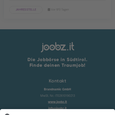
JAHRESSTELLE
Vor 970 Tagen
Die Jobbörse in Südtirol.
Finde deinen Traumjob!
Kontakt
Brandnamic GmbH
MwSt. Nr.: IT02610190213
www.joobz.it
info@joobz.it