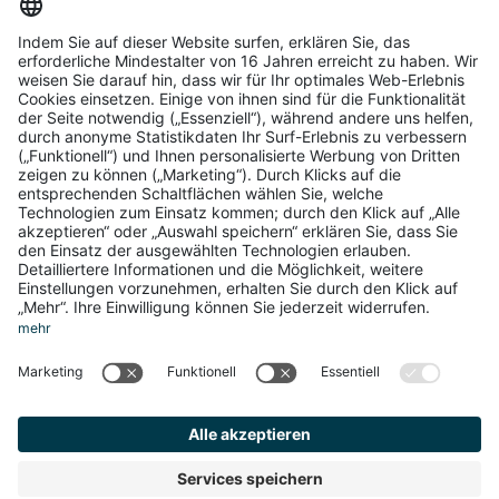
Infos
Impressum
Datenschutz
AGB
Cookie-Einstellungen
Service
Über uns
Login
Registrierung
Copyright ©2026 Brandnamic GmbH
Produced by
Kreatif