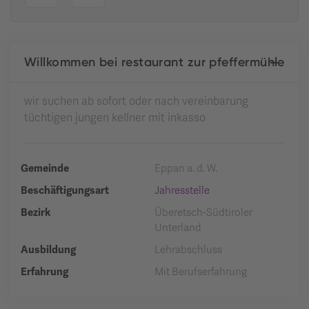
Willkommen bei restaurant zur pfeffermühle
wir suchen ab sofort oder nach vereinbarung
tüchtigen jungen kellner mit inkasso
Gemeinde
Eppan a. d. W.
Beschäftigungsart
Jahresstelle
Bezirk
Überetsch-Südtiroler
Unterland
Ausbildung
Lehrabschluss
Erfahrung
Mit Berufserfahrung