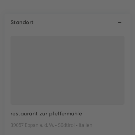
Standort
restaurant zur pfeffermühle
39057 Eppan a. d. W. - Südtirol - Italien