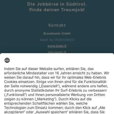
Die Jobbörse in Südtirol.
Finde deinen Traumjob!
Kontakt
Brandnamic GmbH
MwSt. Nr.: IT02610190213
www.joobz.it
info@joobz.it
Infos
Impressum
Datenschutz
AGB
Cookie-Einstellungen
Service
Über uns