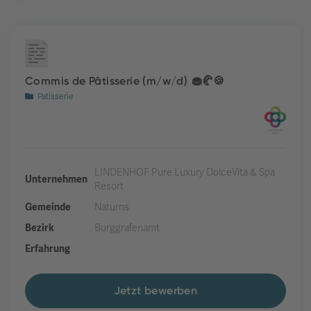
Commis de Pâtisserie (m/w/d) 🧁🥐🍪
Patisserie
LINDENHOF Pure Luxury DolceVita & Spa
Unternehmen
Resort
Gemeinde
Naturns
Bezirk
Burggrafenamt
Erfahrung
Jetzt bewerben