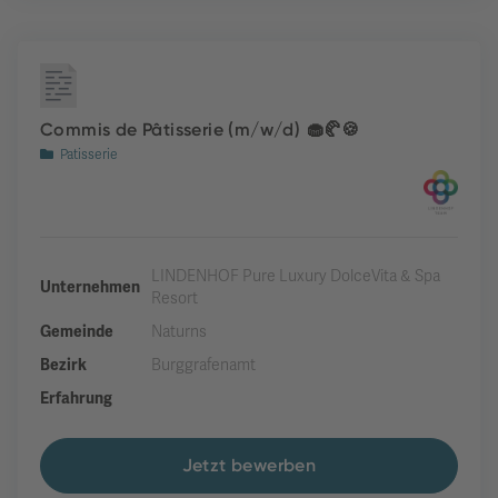
Commis de Pâtisserie (m/w/d) 🧁🥐🍪
Patisserie
LINDENHOF Pure Luxury DolceVita & Spa
Unternehmen
Resort
Gemeinde
Naturns
Bezirk
Burggrafenamt
Erfahrung
Jetzt bewerben