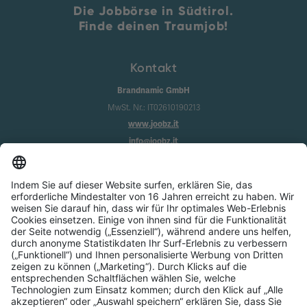
Die Jobbörse in Südtirol.
Finde deinen Traumjob!
Kontakt
Brandnamic GmbH
MwSt. Nr.: IT02610190213
www.joobz.it
info@joobz.it
Infos
Impressum
Datenschutz
AGB
Cookie-Einstellungen
Service
Über uns