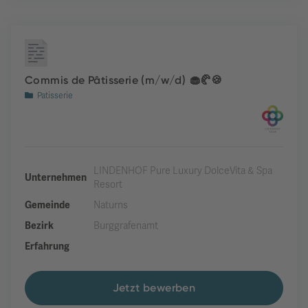
Commis de Pâtisserie (m/w/d) 🧁🥐🍪
Patisserie
LINDENHOF Pure Luxury DolceVita & Spa
Unternehmen
Resort
Gemeinde
Naturns
Bezirk
Burggrafenamt
Erfahrung
Jetzt bewerben