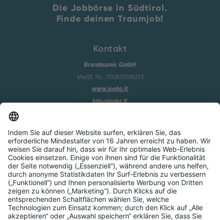
Die Jobbörse in Südtirol.
Finde deinen Traumjob!
Kontakt
Brandnamic GmbH
MwSt. Nr.: IT02610190213
www.joobz.it
info@joobz.it
Infos
Impressum
Datenschutz
AGB
Cookie-Einstellungen
Service
Über uns