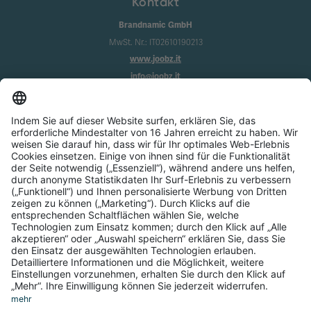
Kontakt
Brandnamic GmbH
MwSt. Nr.: IT02610190213
www.joobz.it
info@joobz.it
Infos
Impressum
Datenschutz
AGB
Cookie-Einstellungen
Service
Über uns
Login
Registrierung