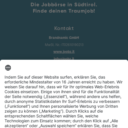
Die Jobbörse in Südtirol.
Finde deinen Traumjob!
Kontakt
Brandnamic GmbH
MwSt. Nr.: IT02610190213
www.joobz.it
info@joobz.it
Infos
Impressum
Datenschutz
AGB
Cookie-Einstellungen
Service
Über uns