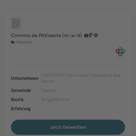
Commis de Pâtisserie (m/w/d) 🧁🥐🍪
Patisserie
LINDENHOF Pure Luxury DolceVita & Spa
Unternehmen
Resort
Gemeinde
Naturns
Bezirk
Burggrafenamt
Erfahrung
Jetzt bewerben