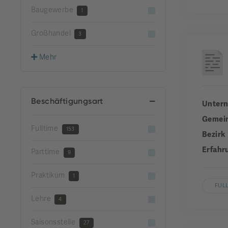
Baugewerbe
1
Großhandel
3
Mehr
Beschäftigungsart
Unter
Gemei
Fulltime
153
Bezirk
Erfahr
Parttime
9
Praktikum
1
FUL
Lehre
4
Saisonsstelle
27