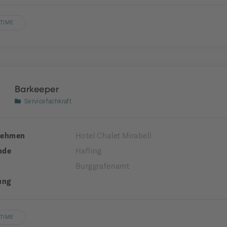
LTIME
Barkeeper
Servicefachkraft
nehmen
Hotel Chalet Mirabell
nde
Hafling
Burggrafenamt
ung
LTIME