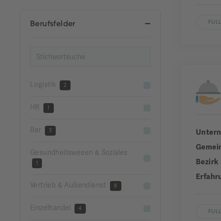
Berufsfelder
FUL
Logistik
2
HR
1
Bar
3
Unter
Gemei
Gesundheitswesen & Soziales
Bezirk
1
Erfahr
Vertrieb & Außendienst
8
Einzelhandel
4
FUL