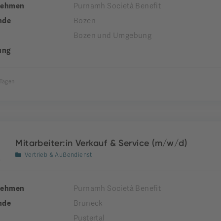
nehmen
Purnamh Società Benefit
nde
Bozen
Bozen und Umgebung
ung
 Tagen
Mitarbeiter:in Verkauf & Service (m/w/d)
Vertrieb & Außendienst
nehmen
Purnamh Società Benefit
nde
Bruneck
Pustertal