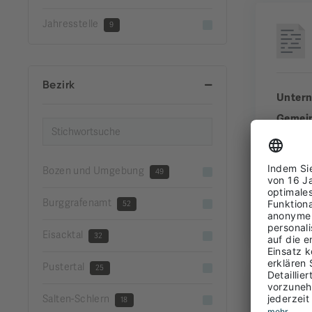
Jahresstelle
9
Bezirk
Unter
Gemei
Bezirk
Erfahr
Bozen und Umgebung
49
Burggrafenamt
52
FUL
Eisacktal
32
Pustertal
25
Salten-Schlern
18