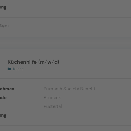
ung
 Tagen
Küchenhilfe (m/w/d)
Küche
nehmen
Purnamh Società Benefit
nde
Bruneck
Pustertal
ung