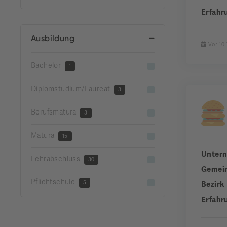
Erfahr
Ausbildung
Vor 10
Bachelor
1
Diplomstudium/Laureat
3
Berufsmatura
3
Matura
15
Unter
Lehrabschluss
30
Gemei
Pflichtschule
5
Bezirk
Erfahr