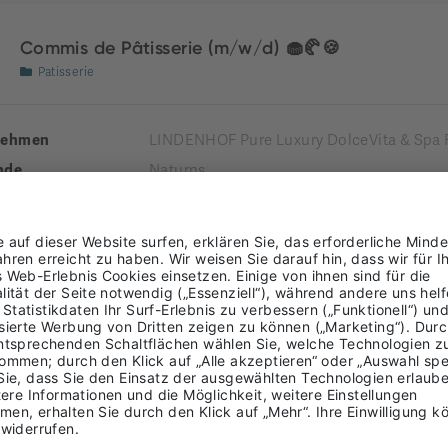
Commis de Pâtisserie (m/w/d) 🧁🥐🍪
Patisserie
nehmen
LINDENHOF Pure Luxury DolceVita & Spa 
nde
Naturns
Burggrafenamt
ung
LTIME
Rezeptionist*in