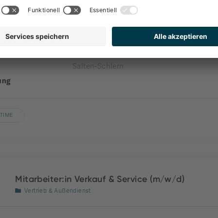
Front Office
nehmen
engel gourmet&spa
nde
Welschnofen
Salten-Schlern
ung
LTIME
Mitarbeiter:in Verkauf & Service (m/w/d)
Vertrieb & Außendienst