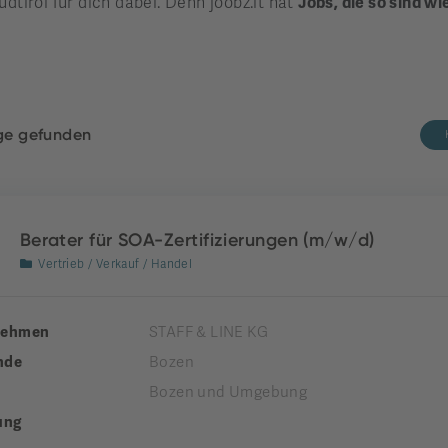
üdtirol für dich dabei. Denn joobz.it hat
Jobs, die so sind wi
äge gefunden
Berater für SOA-Zertifizierungen (m/w/d)
Vertrieb / Verkauf / Handel
nehmen
STAFF & LINE KG
nde
Bozen
Bozen und Umgebung
ung