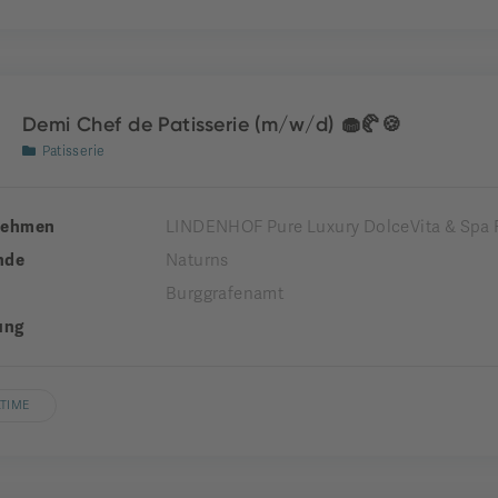
Demi Chef de Patisserie (m/w/d) 🧁🥐🍪
Patisserie
nehmen
LINDENHOF Pure Luxury DolceVita & Spa 
nde
Naturns
Burggrafenamt
ung
LTIME