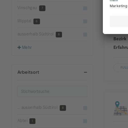
Vinschgau
7
Wipptal
Unter
6
Gemei
ausserhalb Südtirol
8
Bezirk
Erfahr
Mehr
FUL
Arbeitsort
... ausserhalb Südtirol
8
Abtei
1