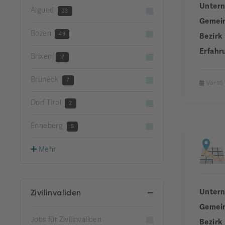
Unter
Algund
23
Gemei
Bozen
49
Bezirk
Erfahr
Brixen
17
Bruneck
7
Vor 10
Dorf Tirol
2
Enneberg
5
Mehr
Unter
Zivilinvaliden
Gemei
Jobs für Zivilinvaliden
Bezirk