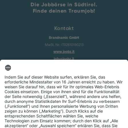
Die Jobbörse in Südtirol.
Finde deinen Traumjob!
Kontakt
Brandnamic GmbH
MwSt. Nr.: IT02610190213
www.joobz.it
info@joobz.it
Infos
Impressum
Datenschutz
AGB
Cookie-Einstellungen
Service
Über uns