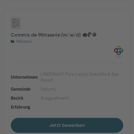
Commis de Pâtisserie (m/w/d) 🧁🥐🍪
Patisserie
LINDENHOF Pure Luxury DolceVita & Spa
Unternehmen
Resort
Gemeinde
Naturns
Bezirk
Burggrafenamt
Erfahrung
Jetzt bewerben